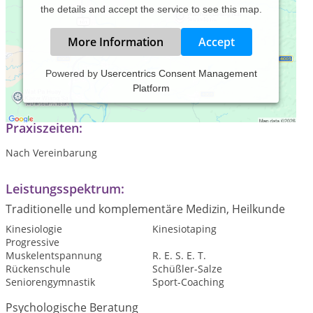
the details and accept the service to see this map.
More Information
Accept
Powered by
Usercentrics Consent Management
Platform
Praxis für Kinesiologie und Sporttherapie
Praxiszeiten:
Nach Vereinbarung
Leistungsspektrum:
Traditionelle und komplementäre Medizin, Heilkunde
Kinesiologie
Kinesiotaping
Progressive
Muskelentspannung
R. E. S. E. T.
Rückenschule
Schüßler-Salze
Seniorengymnastik
Sport-Coaching
Psychologische Beratung