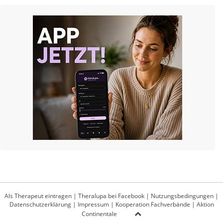
Als Therapeut eintragen
|
Theralupa bei Facebook
|
Nutzungsbedingungen
|
Datenschutzerklärung
|
Impressum
|
Kooperation Fachverbände
|
Aktion
Continentale