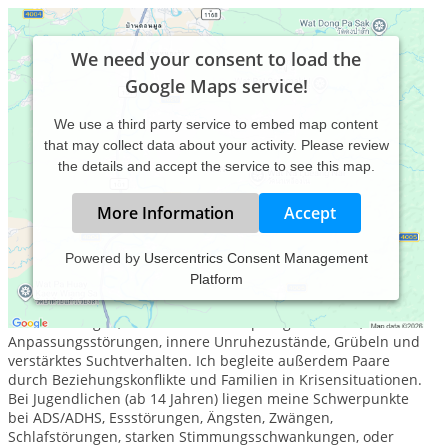
We need your consent to load the
Google Maps service!
We use a third party service to embed map content
that may collect data about your activity. Please review
the details and accept the service to see this map.
More Information
Accept
Powered by
Usercentrics Consent Management
Platform
Meine Schwerpunkte bei Erwachsenen sind unter anderem
depressive Episoden, Angst- und Zwangsstörungen,
Schlafstörungen, anhaltende Erschöpfungszustände,
Anpassungsstörungen, innere Unruhezustände, Grübeln und
verstärktes Suchtverhalten. Ich begleite außerdem Paare
durch Beziehungskonflikte und Familien in Krisensituationen.
Bei Jugendlichen (ab 14 Jahren) liegen meine Schwerpunkte
bei ADS/ADHS, Essstörungen, Ängsten, Zwängen,
Schlafstörungen, starken Stimmungsschwankungen, oder