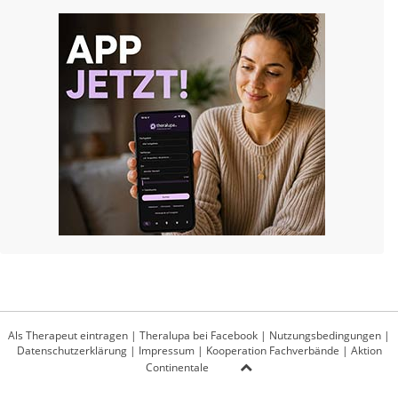
Als Therapeut eintragen
|
Theralupa bei Facebook
|
Nutzungsbedingungen
|
Datenschutzerklärung
|
Impressum
|
Kooperation Fachverbände
|
Aktion
Continentale