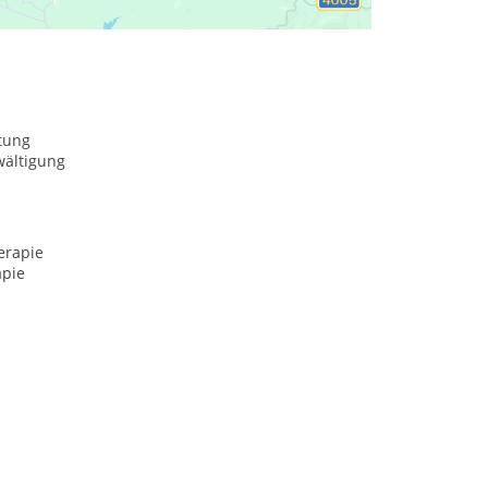
tung
wältigung
erapie
apie