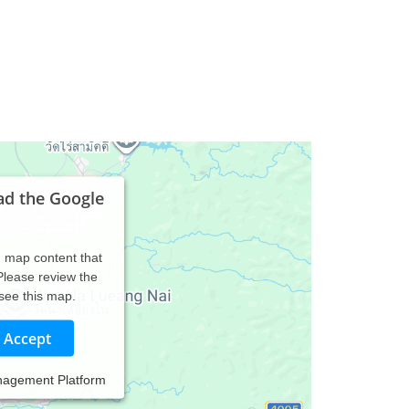
ad the Google
d map content that
 Please review the
 see this map.
Accept
nagement Platform