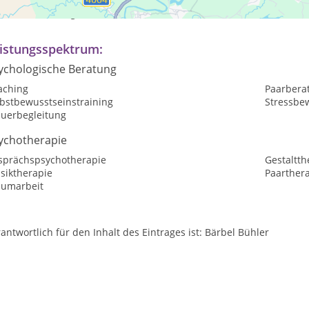
ch Vereinbarung
istungsspektrum:
ychologische Beratung
aching
Paarbera
lbstbewusstseinstraining
Stressbe
auerbegleitung
ychotherapie
sprächspsychotherapie
Gestaltth
siktherapie
Paarther
aumarbeit
antwortlich für den Inhalt des Eintrages ist: Bärbel Bühler