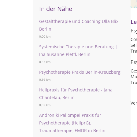
Na
In der Nähe
Le
Gestalttherapie und Coaching Ulla Blix
Berlin
Ps
0,00 km
Co
Se
Systemische Therapie und Beratung |
Tr
Ina Susanne Plettl, Berlin
Ps
0,37 km
Ge
Psychotherapie Praxis Berlin-Kreuzberg
Mu
0,39 km
Tr
Heilpraxis für Psychotherapie - Jana
Chantelau, Berlin
Ver
0,62 km
Androniki Paliompei Praxis für
Psychotherapie (HeilprG),
Traumatherapie, EMDR in Berlin