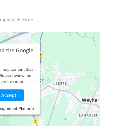
erapie-luebeck.de
ad the Google
d map content that
 Please review the
 see this map.
Accept
nagement Platform