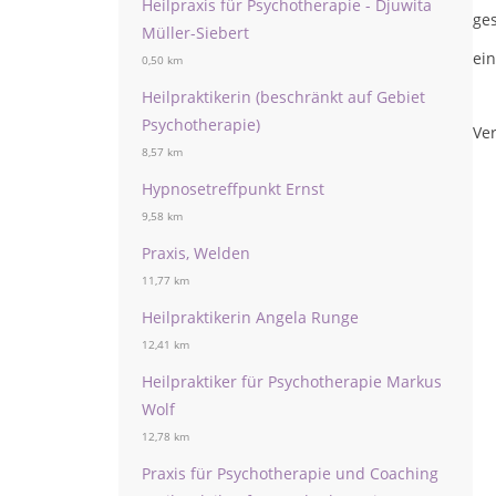
Heilpraxis für Psychotherapie - Djuwita
ges
Müller-Siebert
ei
0,50 km
Heilpraktikerin (beschränkt auf Gebiet
Psychotherapie)
Ver
8,57 km
Hypnosetreffpunkt Ernst
9,58 km
Praxis, Welden
11,77 km
Heilpraktikerin Angela Runge
12,41 km
Heilpraktiker für Psychotherapie Markus
Wolf
12,78 km
Praxis für Psychotherapie und Coaching