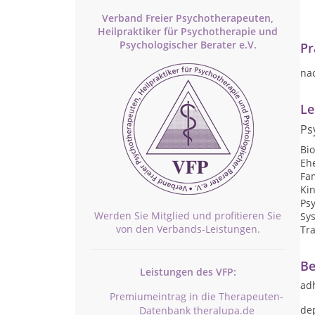
Verband Freier Psychotherapeuten,
Heilpraktiker für Psychotherapie und
Psychologischer Berater e.V.
Pr
na
Le
Ps
Bi
Eh
Fam
Ki
Psy
Werden Sie Mitglied und profitieren Sie
Sy
von den Verbands-Leistungen.
Tr
Be
Leistungen des VFP:
ad
Premiumeintrag in die Therapeuten-
de
Datenbank theralupa.de