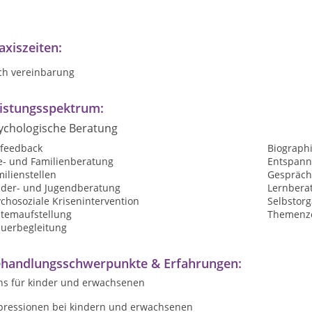
axiszeiten:
ch vereinbarung
istungsspektrum:
ychologische Beratung
ofeedback
Biographi
e- und Familienberatung
Entspan
ilienstellen
Gespräch
nder- und Jugendberatung
Lernbera
chosoziale Krisenintervention
Selbstorg
stemaufstellung
Themenzen
auerbegleitung
handlungsschwerpunkte & Erfahrungen:
hs für kinder und erwachsenen
pressionen bei kindern und erwachsenen