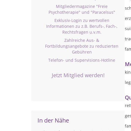
Mitgliedermagazine "Freie
sc
Psychotherapie" und "Paracelsus"
er
Exklusiv-Login zu wertvollen
Informationen zu z.B. Berufs-, Fach-,
su
Rechtsfragen u.v.m.
tr
Zahlreiche Aus- &
Fortbildungsangebote zu reduzierten
fam
Gebühren
Telefon- und Supervisions-Hotline
Me
ki
Jetzt Mitglied werden!
le
Qu
re
ge
In der Nähe
fam