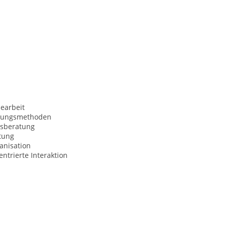
earbeit
nungsmethoden
sberatung
tung
anisation
trierte Interaktion