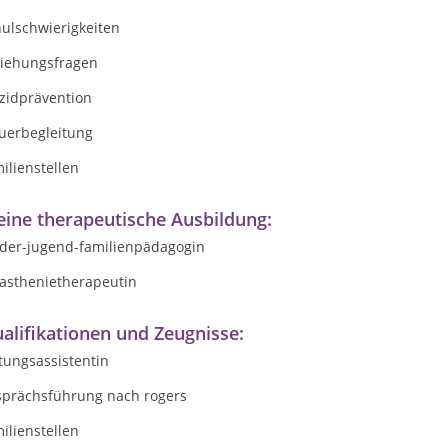
hulschwierigkeiten
ziehungsfragen
izidprävention
auerbegleitung
ilienstellen
ine therapeutische Ausbildung:
nder-jugend-familienpädagogin
gasthenietherapeutin
alifikationen und Zeugnisse:
ttungsassistentin
sprächsführung nach rogers
ilienstellen