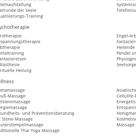
stemaufstellung
Systemisc
felrunde der Seele
Telefoni
ualisierungs-Training
ychotherapie
trotherapie
Engel-Arb
tspannungstherapie
Fantasier
rbtherapie
Heilende
ntaltraining
Pendel u
antasiereisen
Physiogn
diästhesie
Seelsorg
rituelle Heilung
llness
omamassage
Asiatisch
euß-Massage
Cellulite
elsteinmassage
Energeti
ergiemassage
Entspann
sundheits- und Präventionsberatung
Honigma
t Stone-Massage
Kosmetis
äuterstempelmassage
Massage
ditionelle Thai Yoga Massage