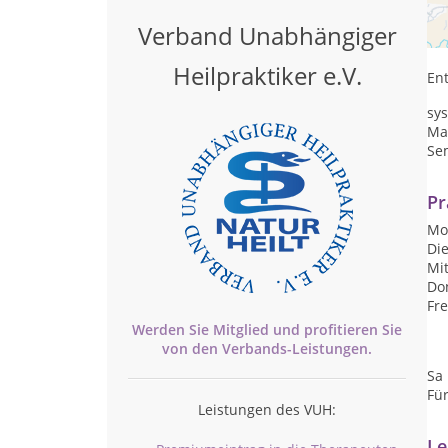
Pra
ga
Verband Unabhängiger
Heilpraktiker e.V.
En
sy
Ma
Se
Pr
Mon
Die
Mit
Don
Fre
Werden Sie Mitglied und profitieren Sie
von den
Verbands-
Leistungen.
Sa
Für
Leistungen des VUH:
Le