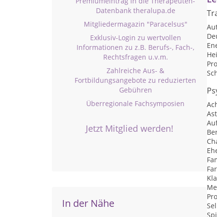
Premiumeintrag in die Therapeuten-
Datenbank theralupa.de
Tr
Mitgliedermagazin "Paracelsus"
Au
De
Exklusiv-Login zu wertvollen
En
Informationen zu z.B. Berufs-, Fach-,
Hei
Rechtsfragen u.v.m.
Pr
Zahlreiche Aus- &
Sc
Fortbildungsangebote zu reduzierten
Gebühren
Ps
Überregionale Fachsymposien
Ac
As
Auf
Jetzt Mitglied werden!
Be
Ch
Eh
Fa
Fa
Kl
Me
Pr
In der Nähe
Se
Sp