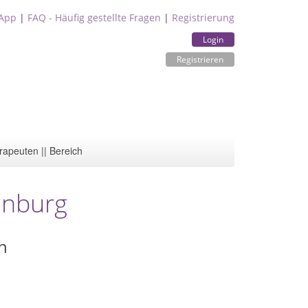
App
|
FAQ - Häufig gestellte Fragen
|
Registrierung
Login
Registrieren
rapeuten || Bereich
denburg
h