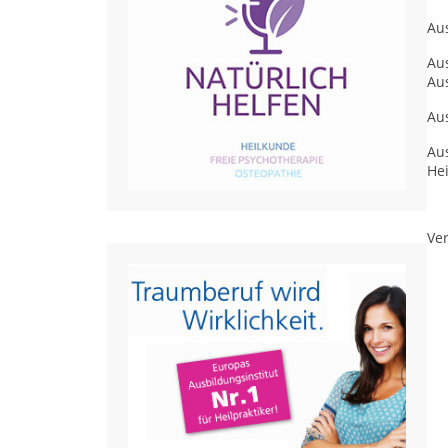
Aus
Au
Au
Au
Au
Hei
Ver