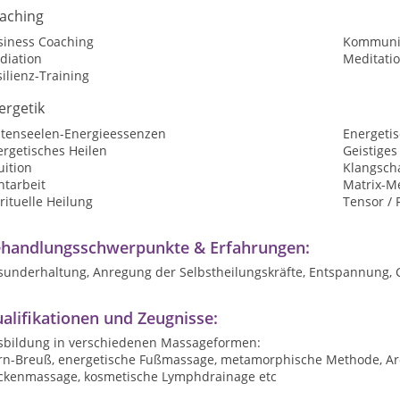
aching
siness Coaching
Kommunik
diation
Meditatio
ilienz-Training
ergetik
ütenseelen-Energieessenzen
Energeti
ergetisches Heilen
Geistiges
uition
Klangsch
htarbeit
Matrix-M
rituelle Heilung
Tensor / 
handlungsschwerpunkte & Erfahrungen:
sunderhaltung, Anregung der Selbstheilungskräfte, Entspannung,
alifikationen und Zeugnisse:
sbildung in verschiedenen Massageformen:
rn-Breuß, energetische Fußmassage, metamorphische Methode, Ar
ckenmassage, kosmetische Lymphdrainage etc