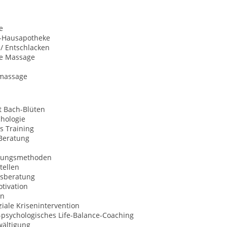
e
n-Hausapotheke
 / Entschlacken
he Massage
massage
t Bach-Blüten
chologie
s Training
Beratung
nungsmethoden
tellen
sberatung
tivation
on
iale Krisenintervention
l-psychologisches Life-Balance-Coaching
wältigung