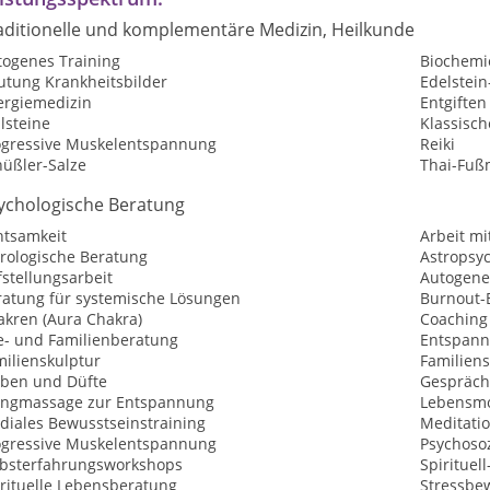
aditionelle und komplementäre Medizin, Heilkunde
togenes Training
Biochemi
utung Krankheitsbilder
Edelstei
ergiemedizin
Entgiften
lsteine
Klassisc
ogressive Muskelentspannung
Reiki
hüßler-Salze
Thai-Fuß
ychologische Beratung
htsamkeit
Arbeit mi
trologische Beratung
Astropsy
stellungsarbeit
Autogene
ratung für systemische Lösungen
Burnout-
akren (Aura Chakra)
Coaching
e- und Familienberatung
Entspan
milienskulptur
Familiens
rben und Düfte
Gespräch
angmassage zur Entspannung
Lebensmo
diales Bewusstseinstraining
Meditati
ogressive Muskelentspannung
Psychosoz
lbsterfahrungsworkshops
Spirituel
irituelle Lebensberatung
Stressbe