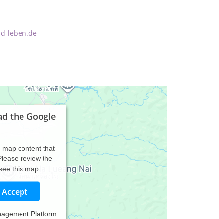
nd-leben.de
ad the Google
d map content that
 Please review the
 see this map.
Accept
nagement Platform