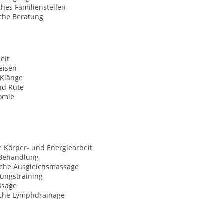
hes Familienstellen
sche Beratung
eit
eisen
 Klänge
nd Rute
omie
e
e Körper- und Energiearbeit
-Behandlung
sche Ausgleichsmassage
ungstraining
ssage
che Lymphdrainage