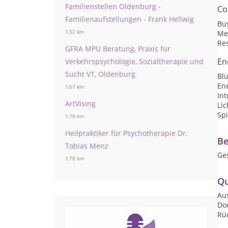
Familienstellen Oldenburg -
Co
Familienaufstellungen - Frank Hellwig
Bu
1,52 km
Me
Res
GFRA MPU Beratung, Praxis für
En
Verkehrspsychologie, Sozialtherapie und
Sucht VT, Oldenburg
Bl
En
1,67 km
Int
ArtVising
Lic
Spi
1,78 km
Heilpraktiker für Psychotherapie Dr.
Be
Tobias Menz
Ge
1,78 km
Qu
Au
Do
Rü