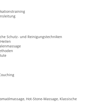
ationstraining
nsleitung
sche Schutz- und Reinigungstechniken
 Heilen
alenmassage
ethoden
Rute
 Couching
omaölmassage, Hot-Stone-Massage, Klassische