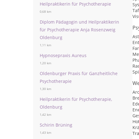
Heilpraktikerin für Psychotherapie
Sy
Ta
0,68 km
Vis
Diplom Pädagogin und Heilpraktikerin
Ps
für Psychotherapie Anja Rosenzweig
As
Oldenburg
En
1,11 km
Fa
Me
Hypnosepraxis Aureus
Ph
1,20 km
Ra
Spi
Oldenburger Praxis für Ganzheitliche
Psychotherapie
We
1,30 km
Ar
Br
Heilpraktikerin für Psychotherapie,
Ed
Oldenburg
En
1,42 km
Ge
Ho
Schirin Brüning
Kr
Tra
1,43 km