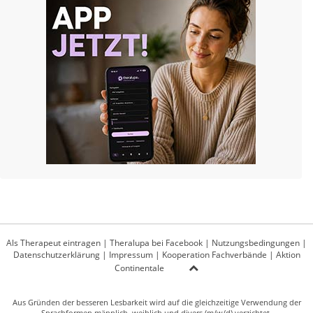
Als Therapeut eintragen
|
Theralupa bei Facebook
|
Nutzungsbedingungen
|
Datenschutzerklärung
|
Impressum
|
Kooperation Fachverbände
|
Aktion
Continentale
Aus Gründen der besseren Lesbarkeit wird auf die gleichzeitige Verwendung der
Sprachformen männlich, weiblich und divers (m/w/d) verzichtet.