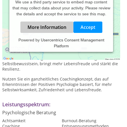
We use a third party service to embed map content
that may collect data about your activity. Please review
the details and accept the service to see this map.
More Information
Accept
Powered by
Usercentrics Consent Management
Platform
Positive Veränderung ist jederzeit möglich! Denn: Die
Lösungen für unsere Probleme schlummern in uns selbst.
Das Erkennen der eigenen Stärken erhöht das eigene
Selbstbewusstsein, bringt mehr Lebensfreude und stärkt die
Resilienz.
Nutzen Sie ein ganzheitliches Coachingkonzept, das auf
Erkenntnissen der Positiven Psychologie basiert, für mehr
Selbstwirksamkeit, Zufriedenheit und Lebensfreude.
Leistungsspektrum:
Psychologische Beratung
Achtsamkeit
Burnout-Beratung
Coaching
Entspannungsmethoden