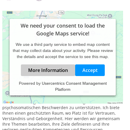
We need your consent to load the
Google Maps service!
We use a third party service to embed map content
that may collect data about your activity. Please review
the details and accept the service to see this map.
More Information
Accept
Powered by
Usercentrics Consent Management
Platform
Mein Anliegen ist es Menschen in schwierigen
Lebenssituationen, persönlichen Krisenzeiten, bei
Verlusterfahrungen, seelischen Verletzungen und
psychosomatischen Beschwerden zu unterstützen. Ich biete
Ihnen einen geschützten Raum, wo Platz ist für Vertrauen,
Verständnis und Geborgenheit. Hier werden wir gemeinsam
Ihre Themen bearbeiten, Ihre Ziele definieren und Ihre
verloren geglaubten Kompetenzen und Ressourcen