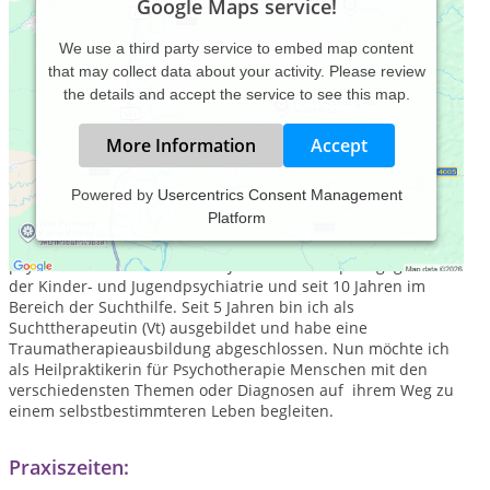
Google Maps service!
We use a third party service to embed map content
that may collect data about your activity. Please review
the details and accept the service to see this map.
More Information
Accept
Powered by
Usercentrics Consent Management
Platform
Hallo,
ich bin Tanja Weiß und arbeite seit 25 Jahren im
psychosozialen Bereich. Viele Jahre als Sozialpädagogin in
der Kinder- und Jugendpsychiatrie und seit 10 Jahren im
Bereich der Suchthilfe. Seit 5 Jahren bin ich als
Suchttherapeutin (Vt) ausgebildet und habe eine
Traumatherapieausbildung abgeschlossen. Nun möchte ich
als Heilpraktikerin für Psychotherapie Menschen mit den
verschiedensten Themen oder Diagnosen auf ihrem Weg zu
einem selbstbestimmteren Leben begleiten.
Praxiszeiten: