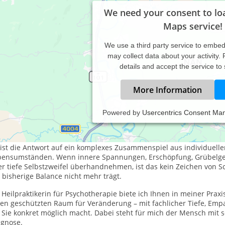
We need your consent to lo
Maps service!
We use a third party service to embe
may collect data about your activity.
details and accept the service to
More Information
Powered by
Usercentrics Consent Ma
ychotherapie in Deggingen & Online: Systemisch verstehen, verha
lt sich Ihr Alltag gerade wie ein unlösbares Geflecht an? Psychisch
ist die Antwort auf ein komplexes Zusammenspiel aus individuelle
bensumständen. Wenn innere Spannungen, Erschöpfung, Grübelged
r tiefe Selbstzweifel überhandnehmen, ist das kein Zeichen von S
 bisherige Balance nicht mehr trägt.
 Heilpraktikerin für Psychotherapie biete ich Ihnen in meiner Pra
nen geschützten Raum für Veränderung – mit fachlicher Tiefe, Emp
 Sie konkret möglich macht. Dabei steht für mich der Mensch mit s
agnose.