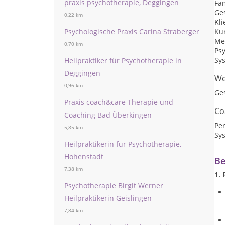
praxis psychotherapie, Deggingen
Fa
Ge
0,22 km
Kli
Psychologische Praxis Carina Straberger
Kur
Me
0,70 km
Ps
Sy
Heilpraktiker für Psychotherapie in
Deggingen
We
0,96 km
Ge
Praxis coach&care Therapie und
Co
Coaching Bad Überkingen
Per
5,85 km
Sy
Heilpraktikerin für Psychotherapie,
Hohenstadt
Be
7,38 km
1.
Psychotherapie Birgit Werner
Heilpraktikerin Geislingen
7,84 km