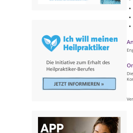
An
Eng
On
Die
Ko
Ver