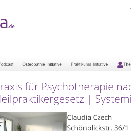
Podcast
Osteopathie-Initiative
Praktikums-Initiative
The
raxis für Psychotherapie na
eilpraktikergesetz | Syste
Claudia Czech
Schönblickstr. 36/1