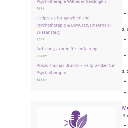
Psychotherapie Wilneder Geislingen
7,88 km
Heilpraxis für ganzheitliche
Psychotherapie & BewusstSeinsArbeit -
2. 
Wiesensteig
8,06 km
farbklang – raum für entfaltung
8,14 km
Praxis Thomas Brückel / Heilpraktiker für
3.
Psychotherapie
8,39 km
Me
St