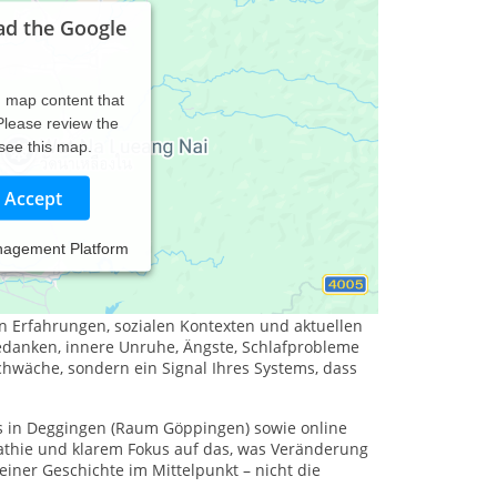
ad the Google
d map content that
 Please review the
 see this map.
Accept
nagement Platform
ltensorientiert handeln
e Belastungen entstehen selten isoliert. Sie sind
n Erfahrungen, sozialen Kontexten und aktuellen
anken, innere Unruhe, Ängste, Schlafprobleme
chwäche, sondern ein Signal Ihres Systems, dass
xis in Deggingen (Raum Göppingen) sowie online
athie und klarem Fokus auf das, was Veränderung
einer Geschichte im Mittelpunkt – nicht die