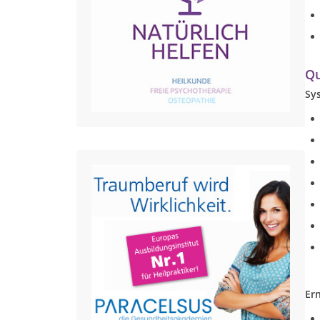
Qu
Sy
Er