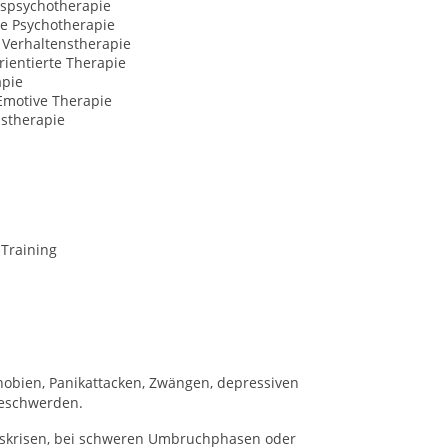
spsychotherapie
ve Psychotherapie
 Verhaltenstherapie
ientierte Therapie
apie
Emotive Therapie
nstherapie
-Training
hobien, Panikattacken, Zwängen, depressiven
eschwerden.
enskrisen, bei schweren Umbruchphasen oder