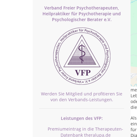
Verband Freier Psychotherapeuten,
Heilpraktiker für Psychotherapie und
Psychologischer Berater e.V.
Ps
Füh
me
Werden Sie Mitglied und profitieren Sie
Le
von den Verbands-Leistungen.
ode
die
Als
Leistungen des VFP:
ei
Premiumeintrag in die Therapeuten-
für
Datenbank theralupa.de
Di