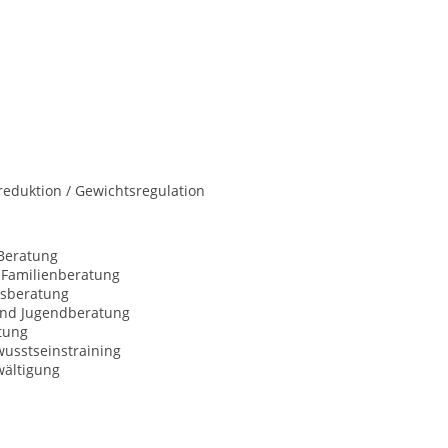
eduktion / Gewichtsregulation
Beratung
 Familienberatung
sberatung
und Jugendberatung
tung
usstseinstraining
wältigung