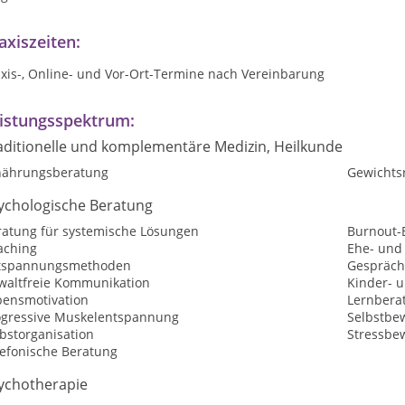
axiszeiten:
axis-, Online- und Vor-Ort-Termine nach Vereinbarung
istungsspektrum:
aditionelle und komplementäre Medizin, Heilkunde
nährungsberatung
Gewichtsr
ychologische Beratung
ratung für systemische Lösungen
Burnout-
aching
Ehe- und
tspannungsmethoden
Gespräch
waltfreie Kommunikation
Kinder- 
bensmotivation
Lernbera
ogressive Muskelentspannung
Selbstbew
bstorganisation
Stressbe
lefonische Beratung
ychotherapie