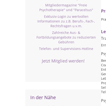
Mitgliedermagazine "Freie
Psychotherapie" und "Paracelsus"
Pr
Exklusiv-Login zu wertvollen
Pr
Informationen zu z.B. Berufs-, Fach-,
Rechtsfragen u.v.m.
Le
Zahlreiche Aus- &
Fortbildungsangebote zu reduzierten
Tr
Gebühren
Er
Telefon- und Supervisions-Hotline
Ps
Jetzt Mitglied werden!
Be
Co
En
Ge
Le
Pr
Sel
Te
In der Nähe
Ps