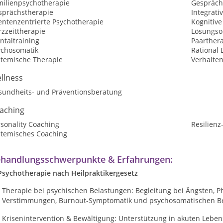
milienpsychotherapie
Gespräch
sprächstherapie
Integrati
entenzentrierte Psychotherapie
Kognitive
zzeittherapie
Lösungsor
ntaltraining
Paarther
ychosomatik
Rational 
stemische Therapie
Verhalte
llness
sundheits- und Präventionsberatung
aching
sonality Coaching
Resilienz
stemisches Coaching
handlungsschwerpunkte & Erfahrungen:
 Psychotherapie nach Heilpraktikergesetz
Therapie bei psychischen Belastungen: Begleitung bei Ängsten, P
Verstimmungen, Burnout-Symptomatik und psychosomatischen B
Krisenintervention & Bewältigung: Unterstützung in akuten Leb