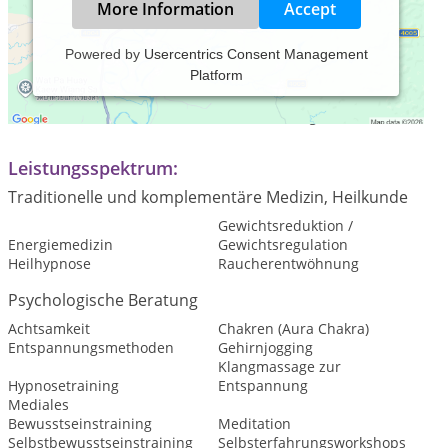
More Information
Accept
Powered by
Usercentrics Consent Management
Platform
Praxiszeiten:
Termine nur nach telefonischer Vereinbarung
Leistungsspektrum:
Traditionelle und komplementäre Medizin, Heilkunde
Gewichtsreduktion /
Energiemedizin
Gewichtsregulation
Heilhypnose
Raucherentwöhnung
Psychologische Beratung
Achtsamkeit
Chakren (Aura Chakra)
Entspannungsmethoden
Gehirnjogging
Klangmassage zur
Hypnosetraining
Entspannung
Mediales
Bewusstseinstraining
Meditation
Selbstbewusstseinstraining
Selbsterfahrungsworkshops