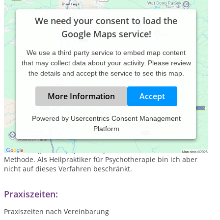
We need your consent to load the
Google Maps service!
We use a third party service to embed map content
that may collect data about your activity. Please review
the details and accept the service to see this map.
More Information
Accept
Powered by
Usercentrics Consent Management
Platform
Die Grundlage meiner psychotherapeutischen Tätigkeit nach
dem HeilprG bildet meine tiefenpsychologisch orientierte
Ausbildung in der psychoanalytisch-interaktionellen
Methode. Als Heilpraktiker für Psychotherapie bin ich aber
nicht auf dieses Verfahren beschränkt.
Praxiszeiten:
Praxiszeiten nach Vereinbarung