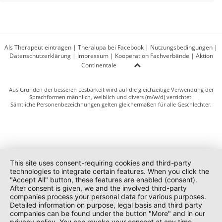
Als Therapeut eintragen
|
Theralupa bei Facebook
|
Nutzungsbedingungen
|
Datenschutzerklärung
|
Impressum
|
Kooperation Fachverbände
|
Aktion
Continentale
Aus Gründen der besseren Lesbarkeit wird auf die gleichzeitige Verwendung der
Sprachformen männlich, weiblich und divers (m/w/d) verzichtet.
Sämtliche Personenbezeichnungen gelten gleichermaßen für alle Geschlechter.
This site uses consent-requiring cookies and third-party
technologies to integrate certain features. When you click the
"Accept All" button, these features are enabled (consent).
After consent is given, we and the involved third-party
companies process your personal data for various purposes.
Detailed information on purpose, legal basis and third party
companies can be found under the button "More" and in our
privacy policy. You can revoke your consent at any time.