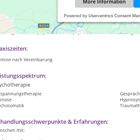
More Information
Powered by
Usercentrics Consent Ma
 meiner therapeutischen Arbeit als Heilpraktikerin für Psychother
nflikten leiden. Das können schädigende Gewohnheiten sein oder 
ch diagnostizierte psychische oder psychosomatische Belastungen.
axiszeiten:
rmine nach Vereinbarung
istungsspektrum:
ychotherapie
tspannungstherapie
Gespräch
pnose
Hypnosys
ychosomatik
Traumath
handlungsschwerpunkte & Erfahrungen:
nschen mit: