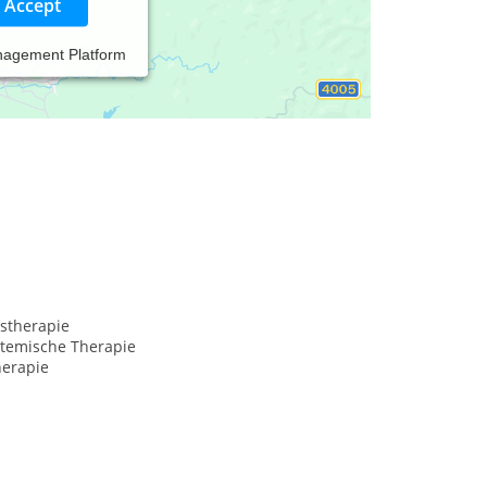
Accept
nagement Platform
apie stärke ich Menschen, die unter seelischen
allgemeine psychische Herausforderungen wie
stherapie
temische Therapie
erapie