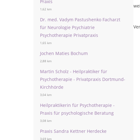
Praxis
wei
1,62 km
Dr. med. Vadym Pastushenko Facharzt
Ver
für Neurologie Psychiatrie
Psychotherapie Privatpraxis
1,65 km
Jochen Maties Bochum
2,88 km
Martin Scholz - Heilpraktiker für
Psychotherapie - Privatpraxis Dortmund-
Kirchhörde
3,04 km
Heilpraktikerin für Psychotherapie -
Praxis für psychologische Beratung
3,08 km
Praxis Sandra Kettner Herdecke
3,69 km