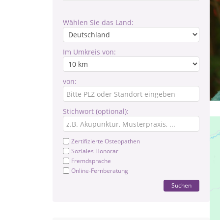
Wählen Sie das Land:
Im Umkreis von:
von:
Stichwort (optional):
Zertifizierte Osteopathen
Soziales Honorar
Fremdsprache
Online-Fernberatung
Suchen