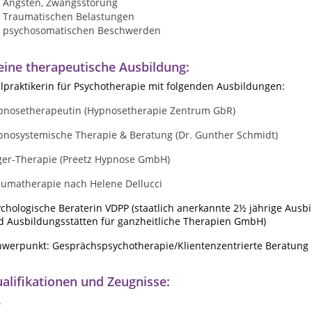
Ängsten, Zwangsstörung
Traumatischen Belastungen
psychosomatischen Beschwerden
ine therapeutische Ausbildung:
lpraktikerin für Psychotherapie mit folgenden Ausbildungen:
pnosetherapeutin (Hypnosetherapie Zentrum GbR)
pnosystemische Therapie & Beratung (Dr. Gunther Schmidt)
ger-Therapie (Preetz Hypnose GmbH)
aumatherapie nach Helene Dellucci
chologische Beraterin VDPP (staatlich anerkannte 2½ jährige Ausb
d Ausbildungsstätten für ganzheitliche Therapien GmbH)
hwerpunkt: Gesprächspsychotherapie/Klientenzentrierte Beratung
alifikationen und Zeugnisse:
.