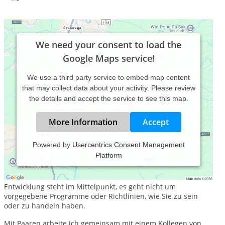
We need your consent to load the
Google Maps service!
We use a third party service to embed map content
that may collect data about your activity. Please review
the details and accept the service to see this map.
More Information
Accept
Powered by
Usercentrics Consent Management
Platform
In meiner Privatpraxis für Gestalttherapie, Stress- und
Traumabewältigung (Somatic Experience) arbeite ich
wachstumsorientiert und traumasensibel. Ihre individuelle
Entwicklung steht im Mittelpunkt, es geht nicht um
vorgegebene Programme oder Richtlinien, wie Sie zu sein
oder zu handeln haben.
Mit Paaren arbeite ich gemeinsam mit einem Kollegen von