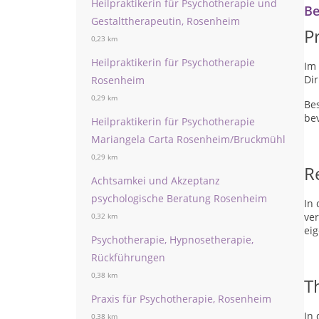
Heilpraktikerin für Psychotherapie und
Be
Gestalttherapeutin, Rosenheim
P
0,23 km
Heilpraktikerin für Psychotherapie
Im
Di
Rosenheim
0,29 km
Be
be
Heilpraktikerin für Psychotherapie
Mariangela Carta Rosenheim/Bruckmühl
0,29 km
R
Achtsamkei und Akzeptanz
psychologische Beratung Rosenheim
In
ve
0,32 km
ei
Psychotherapie, Hypnosetherapie,
Rückführungen
0,38 km
T
Praxis für Psychotherapie, Rosenheim
In 
0,38 km