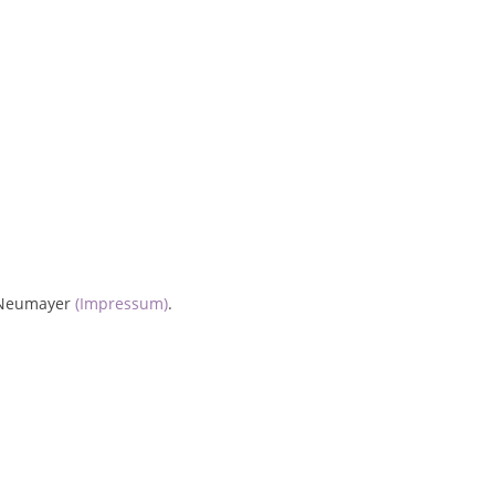
e Neumayer
(Impressum)
.