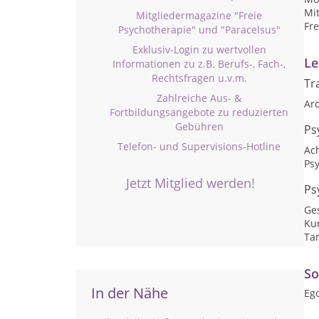
Mit
Mitgliedermagazine "Freie
Fre
Psychotherapie" und "Paracelsus"
Exklusiv-Login zu wertvollen
Le
Informationen zu z.B. Berufs-, Fach-,
Rechtsfragen u.v.m.
Tr
Zahlreiche Aus- &
Ar
Fortbildungsangebote zu reduzierten
Gebühren
Ps
Telefon- und Supervisions-Hotline
Ac
Psy
Jetzt Mitglied werden!
Ps
Ge
Kur
Ta
So
In der Nähe
Ego