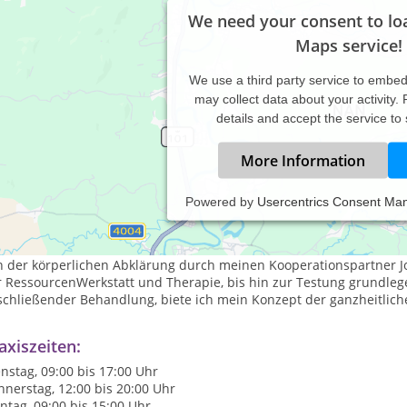
We need your consent to lo
Maps service!
We use a third party service to embe
may collect data about your activity.
details and accept the service to
More Information
Powered by
Usercentrics Consent Ma
 bediene mich vielfältiger Methoden, Perspektiven & Formate und 
tinuierliche Fortbildungen und
Expertise Dritter.
n der körperlichen Abklärung durch meinen Kooperationspartner J
 RessourcenWerkstatt und Therapie, bis hin zur Testung grundlege
schließender Behandlung, biete ich mein Konzept der ganzheitlich
axiszeiten:
nstag, 09:00 bis 17:00 Uhr
nerstag, 12:00 bis 20:00 Uhr
tag, 09:00 bis 15:00 Uhr