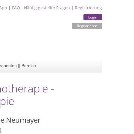
App
|
FAQ - Häufig gestellte Fragen
|
Registrierung
Login
Registrieren
rapeuten || Bereich
hotherapie -
pie
le Neumayer
8