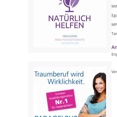
Mit
Eg
MP
Ta
An
Eng
Ver