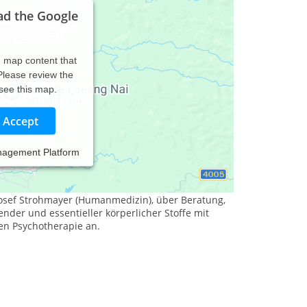
ad the Google
d map content that
 Please review the
 see this map.
Accept
nagement Platform
leiste mir Unterstützung durch Supervisionen,
osef Strohmayer (Humanmedizin), über Beratung,
nder und essentieller körperlicher Stoffe mit
en Psychotherapie an.