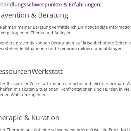
handlungsschwerpunkte & Erfahrungen:
rävention & Beratung
 Rahmen meiner Beratung vermittle ich Dir notwendige Informat
r vorgetragenen Thema und Anliegen.
sonders präventiv können Beratungen auf krisenbehaftete Zeiten v
vorstehende Situationen und Szenarien mildern und abfangen.
essourcenWerkstatt
 der RessourcenWerkstatt können einfache und leicht erlernbare 
rhelfen mit akuten Situationen, Konfrontationen und Hürden in vi
genen Wohl umzugehen.
herapie & Kuration
der Therapie besteht eine schwerwiegendere Krise, ein Punkt im L