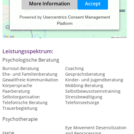
More Information
Accept
Powered by
Usercentrics Consent Management
Platform
Praxiszeiten:
Nach Vereinbarung
Leistungsspektrum:
Psychologische Beratung
Burnout-Beratung
Coaching
Ehe- und Familienberatung
Gesprächsberatung
Gewaltfreie Kommunikation
Kinder- und Jugendberatung
Körpersprache
Mobbing-Beratung
Paarberatung
Selbstbewusstseinstraining
Selbstorganisation
Stressbewältigung
Telefonische Beratung
Telefonseelsorge
Trauerbegleitung
Psychotherapie
Eye Movement Desensitization
EMDR
and Reprocessing