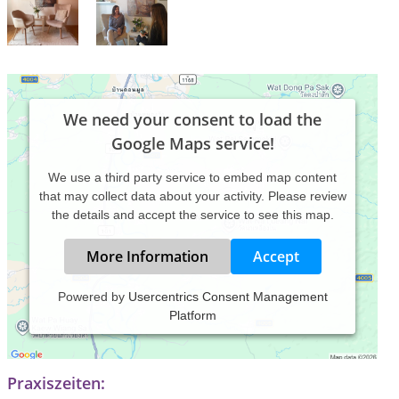
We need your consent to load the
Google Maps service!
We use a third party service to embed map content
that may collect data about your activity. Please review
the details and accept the service to see this map.
More Information
Accept
Powered by
Usercentrics Consent Management
Platform
Praxis für Psychotherapie, Beratung und
Achtsamkeitscoaching in Köln.
Praxiszeiten: