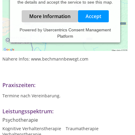
the details and accept the service to see this map.
More Information
Accept
Powered by
Usercentrics Consent Management
Platform
Mein Name ist Nicole Bechmann.
Die Praxis befindet sich in der Wetterau inBad Nauheim
Nähere Infos: www.bechmannbewegt.com
Praxiszeiten:
Termine nach Vereinbarung.
Leistungsspektrum:
Psychotherapie
Kognitive Verhaltenstherapie
Traumatherapie
Verhaltenstherapie