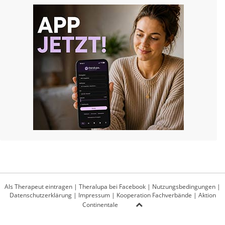
Als Therapeut eintragen
|
Theralupa bei Facebook
|
Nutzungsbedingungen
|
Datenschutzerklärung
|
Impressum
|
Kooperation Fachverbände
|
Aktion
Continentale