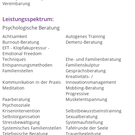
Vereinbarung
Leistungsspektrum:
Psychologische Beratung
Achtsamkeit
Autogenes Training
Burnout-Beratung
Demenz-Beratung
EFT - Klopfakupressur -
Emotional Freedom
Techniques
Ehe- und Familienberatung
Entspannungsmethoden
Familienskulptur
Familienstellen
Gesprächsberatung
Kreativitäts- /
Kommunikation in der Praxis
Innovationsmanagement
Meditation
Mobbing-Beratung
Progressive
Paarberatung
Muskelentspannung
Psychosoziale
Krisenintervention
Selbstbewusstseinstraining
Selbstorganisation
Sexualberatung
Stressbewältigung
Systemaufstellung
Systemisches Familienstellen
Tafelrunde der Seele
Telefonische Beratung
Trauerbegleitung