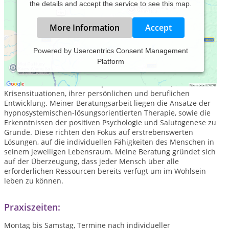
the details and accept the service to see this map.
More Information
Accept
Powered by
Usercentrics Consent Management
Platform
"Nicht die Dinge an sich sind gut oder böse, sondern unsere
eigene Meinung macht sie dazu:"(Epiktet) Ich begleite und
berate Menschen an Wendepunkte ihres Lebens, in
Krisensituationen, ihrer persönlichen und beruflichen
Entwicklung. Meiner Beratungsarbeit liegen die Ansätze der
hypnosystemischen-lösungsorientierten Therapie, sowie die
Erkenntnissen der positiven Psychologie und Salutogenese zu
Grunde. Diese richten den Fokus auf erstrebenswerten
Lösungen, auf die individuellen Fähigkeiten des Menschen in
seinem jeweiligen Lebensraum. Meine Beratung gründet sich
auf der Überzeugung, dass jeder Mensch über alle
erforderlichen Ressourcen bereits verfügt um im Wohlsein
leben zu können.
Praxiszeiten:
Montag bis Samstag, Termine nach individueller