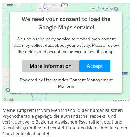
We need your consent to load the
Google Maps service!
We use a third party service to embed map content
that may collect data about your activity. Please review
the details and accept the service to see this map.
More Information
Accept
Powered by
Usercentrics Consent Management
Platform
Als Heilpraktikerin für Psychotherapie begleite ich Menschen
in herausfordernden Lebensphasen und bei persönlichen
und beruflichen Entwicklungsthemen.
Meine Tätigkeit ist vom Menschenbild der humanistischen
Psychotherapie geprägt, die authentische, respekt- und
vertrauensvolle Beziehung zwischen Psychotherapeut und
Klient als grundlegend versteht und den Menschen in seiner
Ganzheitlichkeit achtet.