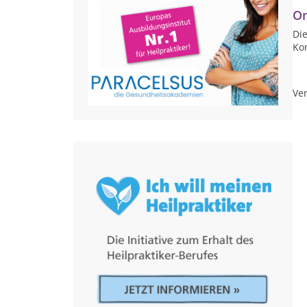
On
Die
Ko
Ver