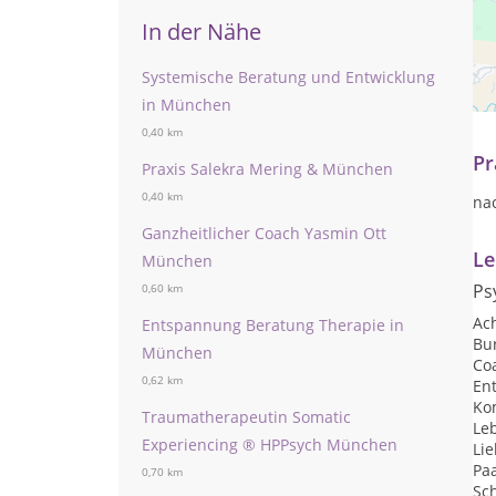
In der Nähe
Au
Systemische Beratung und Entwicklung
zu
in München
Mö
0,40 km
Pr
Praxis Salekra Mering & München
0,40 km
na
Ganzheitlicher Coach Yasmin Ott
Le
München
Ps
0,60 km
Ac
Entspannung Beratung Therapie in
Bu
München
Co
0,62 km
En
Ko
Traumatherapeutin Somatic
Le
Experiencing ® HPPsych München
Li
Pa
0,70 km
Sc