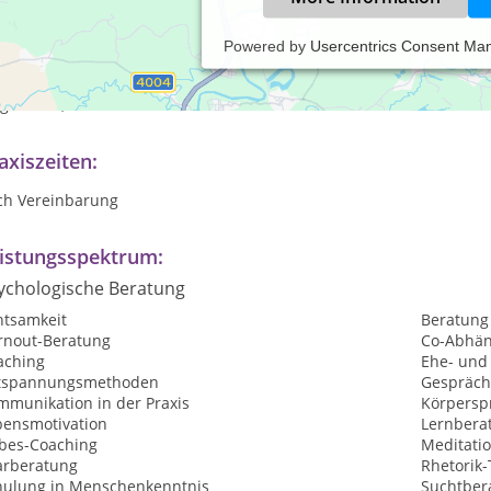
Powered by
Usercentrics Consent Ma
ßer den Einzelstunden (NLP-Coaching und Psychoterapie nach Heilp
m NLP Practitioner und NLP Master, sowie Kommunikationstraining.
glichkeit, Muster und Denk-Gewohnheiten zu erforschen und zu v
axiszeiten:
ch Vereinbarung
istungsspektrum:
ychologische Beratung
htsamkeit
Beratung
rnout-Beratung
Co-Abhän
aching
Ehe- und
tspannungsmethoden
Gespräch
mmunikation in der Praxis
Körpersp
bensmotivation
Lernbera
ebes-Coaching
Meditati
arberatung
Rhetorik-
hulung in Menschenkenntnis
Suchtber