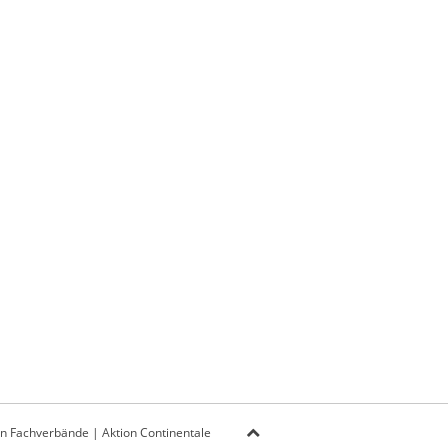
on Fachverbände
|
Aktion Continentale