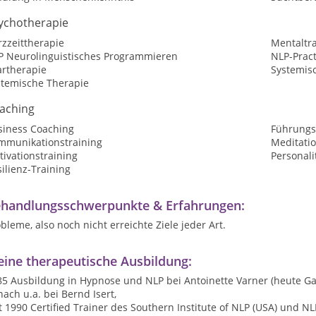
ychotherapie
zzeittherapie
Mentaltr
P Neurolinguistisches Programmieren
NLP-Pract
artherapie
Systemis
stemische Therapie
aching
siness Coaching
Führungs
mmunikationstraining
Meditatio
ivationstraining
Personali
ilienz-Training
handlungsschwerpunkte & Erfahrungen:
bleme, also noch nicht erreichte Ziele jeder Art.
ine therapeutische Ausbildung:
5 Ausbildung in Hypnose und NLP bei Antoinette Varner (heute Gan
ach u.a. bei Bernd Isert,
t 1990 Certified Trainer des Southern Institute of NLP (USA) und NLP