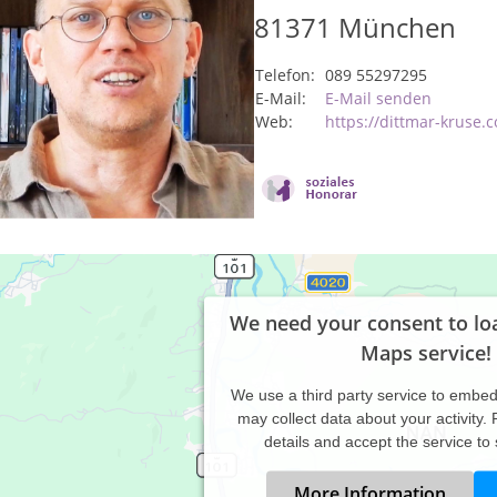
81371
München
Telefon:
089 55297295
E-Mail:
E-Mail senden
Web:
https://dittmar-kruse.
We need your consent to lo
Maps service!
We use a third party service to embe
may collect data about your activity.
details and accept the service to
More Information