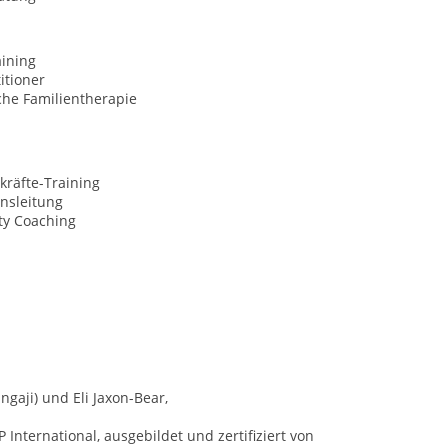
aining
itioner
che Familientherapie
kräfte-Training
nsleitung
ty Coaching
gaji) und Eli Jaxon-Bear,
 International, ausgebildet und zertifiziert von