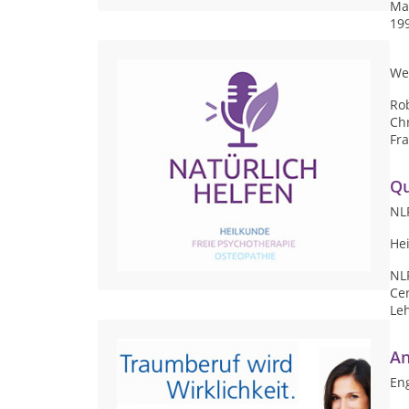
Ma
199
We
Rob
Chr
Fra
Qu
NLP
Hei
NL
Cer
Le
An
Eng