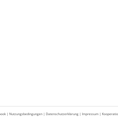
book
|
Nutzungsbedingungen
|
Datenschutzerklärung
|
Impressum
|
Kooperati