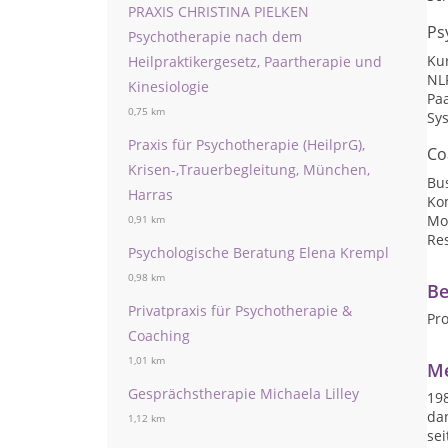
PRAXIS CHRISTINA PIELKEN
Ps
Psychotherapie nach dem
Kur
Heilpraktikergesetz, Paartherapie und
NL
Kinesiologie
Pa
0,75 km
Sy
Praxis für Psychotherapie (HeilprG),
Co
Krisen-,Trauerbegleitung, München,
Bu
Harras
Ko
Mot
0,91 km
Res
Psychologische Beratung Elena Krempl
0,98 km
Be
Privatpraxis für Psychotherapie &
Pro
Coaching
1,01 km
Me
Gesprächstherapie Michaela Lilley
198
dan
1,12 km
sei