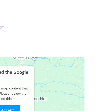
com
ad the Google
d map content that
 Please review the
 see this map.
Accept