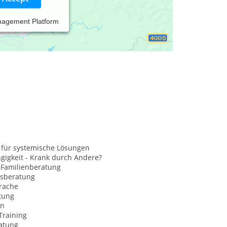
nagement Platform
raktiker-Gesetz) biete ich NLP-Kurse: Ausbildung
 Auch die Gruppenerfahrung ist eine wertvolle
erändern.
 für systemische Lösungen
gigkeit - Krank durch Andere?
 Familienberatung
sberatung
rache
tung
on
Training
atung