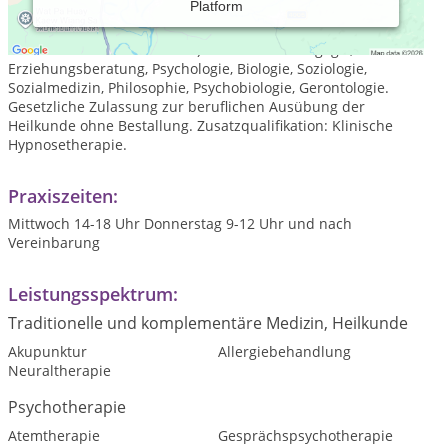
Platform
Akademischer Grad: Master of Science "MSc"
(komplementäre,psychosoziale,und integrative
Gesundheitswissenschaften). Studien in Pädagogik,
Erziehungsberatung, Psychologie, Biologie, Soziologie,
Sozialmedizin, Philosophie, Psychobiologie, Gerontologie.
Gesetzliche Zulassung zur beruflichen Ausübung der
Heilkunde ohne Bestallung. Zusatzqualifikation: Klinische
Hypnosetherapie.
Praxiszeiten:
Mittwoch 14-18 Uhr Donnerstag 9-12 Uhr und nach
Vereinbarung
Leistungsspektrum:
Traditionelle und komplementäre Medizin, Heilkunde
Akupunktur
Allergiebehandlung
Neuraltherapie
Psychotherapie
Atemtherapie
Gesprächspsychotherapie