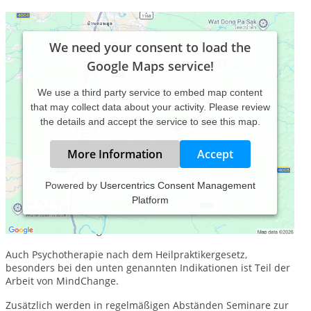
We need your consent to load the
Google Maps service!
We use a third party service to embed map content
that may collect data about your activity. Please review
the details and accept the service to see this map.
More Information
Accept
Powered by
Usercentrics Consent Management
Platform
MindChange bietet zum einen Coaching für Menschen in
schwierigen Lebenssituationen, Lebenskrisen oder Phasen
der Neuorientierung an.
Auch Psychotherapie nach dem Heilpraktikergesetz,
besonders bei den unten genannten Indikationen ist Teil der
Arbeit von MindChange.
Zusätzlich werden in regelmäßigen Abständen Seminare zur