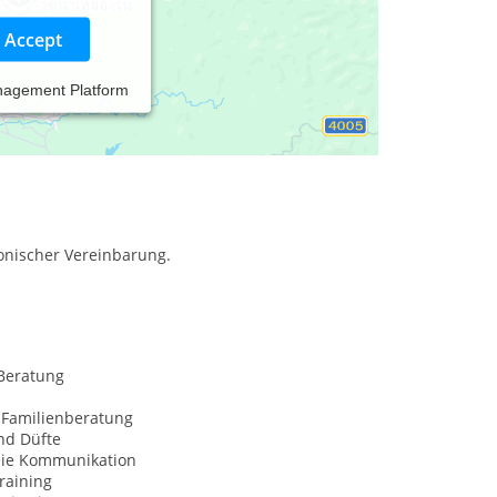
Accept
nagement Platform
en und die Arbeit mit Malerei ihre psycho-
onischer Vereinbarung.
Beratung
 Familienberatung
nd Düfte
eie Kommunikation
raining