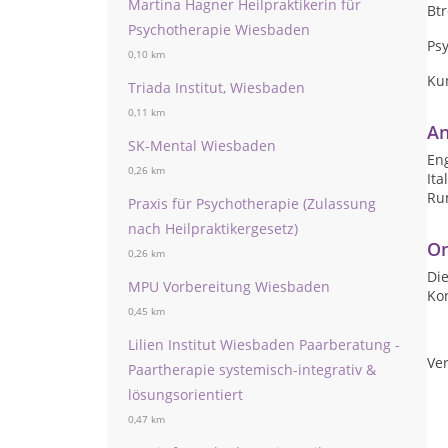
Martina Hagner Heilpraktikerin für
Bt
Psychotherapie Wiesbaden
Ps
0,10 km
Ku
Triada Institut, Wiesbaden
0,11 km
An
SK-Mental Wiesbaden
Eng
0,26 km
Ita
Ru
Praxis für Psychotherapie (Zulassung
nach Heilpraktikergesetz)
On
0,26 km
Die
MPU Vorbereitung Wiesbaden
Ko
0,45 km
Lilien Institut Wiesbaden Paarberatung -
Ver
Paartherapie systemisch-integrativ &
lösungsorientiert
0,47 km