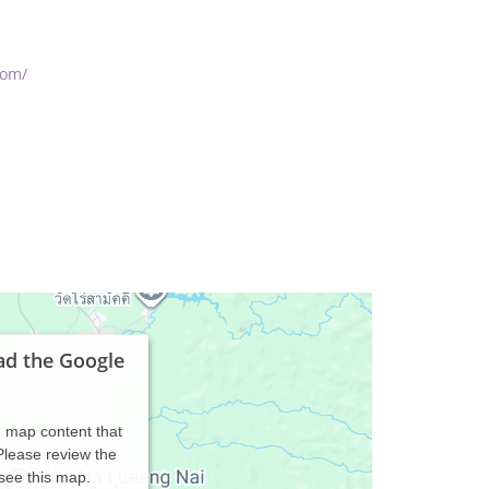
com/
ad the Google
d map content that
 Please review the
 see this map.