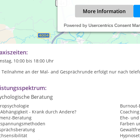
More Information
Powered by
Usercentrics Consent Ma
Ende jeder Woche wird eine Gruppe gebildet, die durch Diskussion
tionalen Konflikte verarbeitet.
axiszeiten:
stag, 10:00 bis 18:00 Uhr
e Teilnahme an der Mal- and Gesprächrunde erfolgt nur nach telef
istungsspektrum:
ychologische Beratung
tropsychologie
Burnout-
-Abhängigkeit - Krank durch Andere?
Coaching
menz-Beratung
Ehe- und
tspannungsmethoden
Farben u
sprächsberatung
Gewaltfr
hsensibilität
Hypnoset