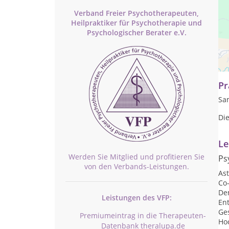
Verband Freier Psychotherapeuten,
Heilpraktiker für Psychotherapie und
Psychologischer Berater e.V.
Am 
emo
Pr
Sam
Di
Le
Werden Sie Mitglied und profitieren Sie
Ps
von den Verbands-Leistungen.
As
Co
De
Leistungen des VFP:
En
Ge
Premiumeintrag in die Therapeuten-
Hoc
Datenbank theralupa.de