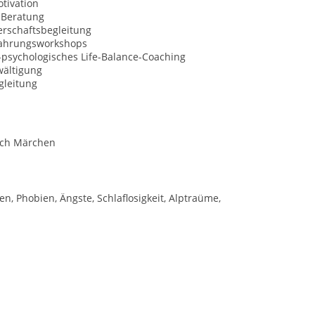
tivation
Beratung
rschaftsbegleitung
fahrungsworkshops
l-psychologisches Life-Balance-Coaching
wältigung
gleitung
ch Märchen
en, Phobien, Ängste, Schlaflosigkeit, Alptraüme,