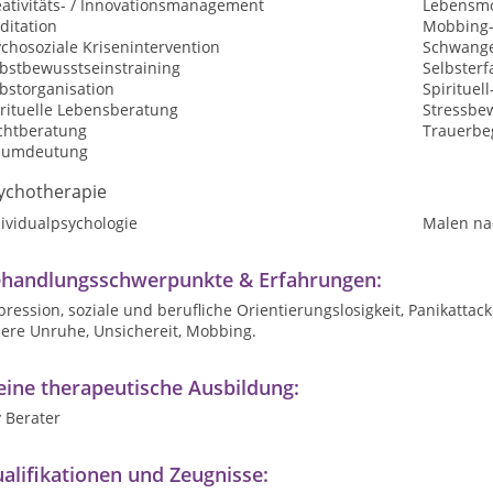
eativitäts- / Innovationsmanagement
Lebensmo
ditation
Mobbing-
chosoziale Krisenintervention
Schwange
lbstbewusstseinstraining
Selbster
bstorganisation
Spirituel
irituelle Lebensberatung
Stressbe
chtberatung
Trauerbe
aumdeutung
ychotherapie
ividualpsychologie
Malen na
handlungsschwerpunkte & Erfahrungen:
ression, soziale und berufliche Orientierungslosigkeit, Panikattack
nere Unruhe, Unsichereit, Mobbing.
ine therapeutische Ausbildung:
 Berater
alifikationen und Zeugnisse: