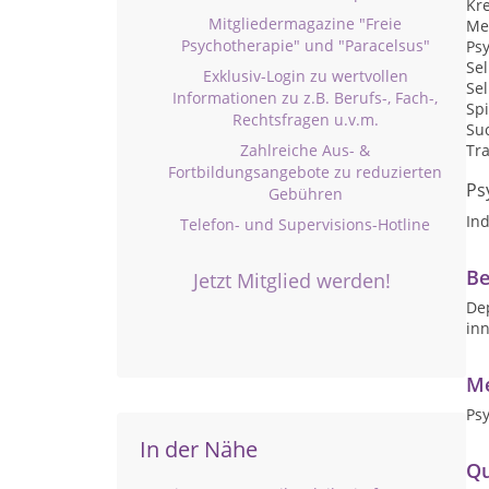
Kr
Mitgliedermagazine "Freie
Me
Psychotherapie" und "Paracelsus"
Psy
Se
Exklusiv-Login zu wertvollen
Sel
Informationen zu z.B. Berufs-, Fach-,
Sp
Rechtsfragen u.v.m.
Su
Zahlreiche Aus- &
Tr
Fortbildungsangebote zu reduzierten
Ps
Gebühren
Ind
Telefon- und Supervisions-Hotline
Be
Jetzt Mitglied werden!
Dep
in
Me
Psy
In der Nähe
Qu