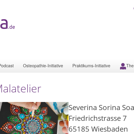
Podcast
Osteopathie-Initiative
Praktikums-Initiative
The
alatelier
Severina Sorina So
Friedrichstrasse 7
65185
Wiesbaden