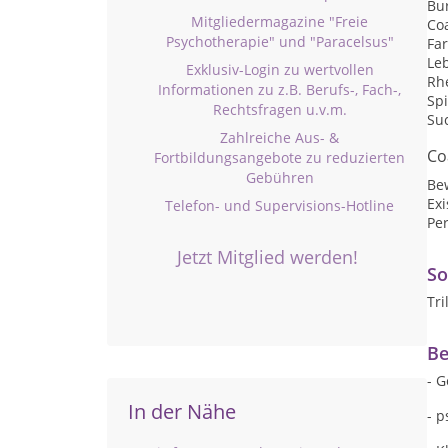
Bu
Mitgliedermagazine "Freie
Co
Psychotherapie" und "Paracelsus"
Fa
Le
Exklusiv-Login zu wertvollen
Rhe
Informationen zu z.B. Berufs-, Fach-,
Spi
Rechtsfragen u.v.m.
Su
Zahlreiche Aus- &
Co
Fortbildungsangebote zu reduzierten
Gebühren
Be
Ex
Telefon- und Supervisions-Hotline
Per
Jetzt Mitglied werden!
So
Tri
Be
- 
In der Nähe
- p