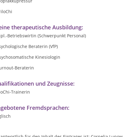
Klopfakkupressur
riloChi
ine therapeutische Ausbildung:
ipl.-Betriebswirtin (Schwerpunkt Personal)
sychologische Beraterin (VfP)
psychosomatische Kinesiologin
urnout-Beraterin
alifikationen und Zeugnisse:
loChi-Trainerin
gebotene Fremdsprachen:
lisch
antwortlich für den Inhalt des Eintrages ist: Cornelia Lunow