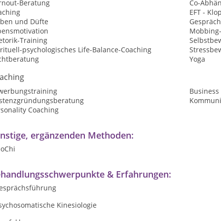
rnout-Beratung
Co-Abhän
aching
EFT - Kl
rben und Düfte
Gespräch
bensmotivation
Mobbing-
torik-Training
Selbstbew
rituell-psychologisches Life-Balance-Coaching
Stressbe
chtberatung
Yoga
aching
werbungstraining
Business
istenzgründungsberatung
Kommunik
sonality Coaching
nstige, ergänzenden Methoden:
loChi
handlungsschwerpunkte & Erfahrungen:
Gesprächsführung
sychosomatische Kinesiologie