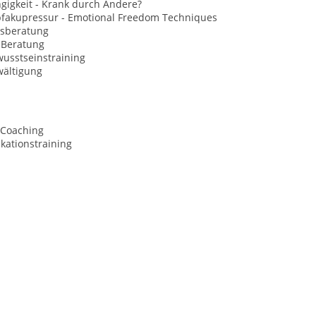
gigkeit - Krank durch Andere?
opfakupressur - Emotional Freedom Techniques
sberatung
Beratung
usstseinstraining
wältigung
 Coaching
ationstraining