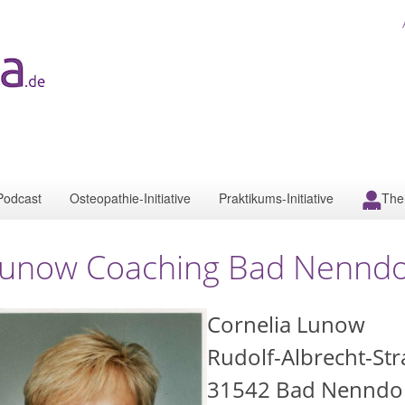
Podcast
Osteopathie-Initiative
Praktikums-Initiative
The
unow Coaching Bad Nenndo
Cornelia Lunow
Rudolf-Albrecht-St
31542
Bad Nenndo