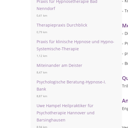
- 
Praxis für Hypnosetherapie Bad
Nenndorf
- T
0,41 km
Me
Therapiepraxis Durchblick
0,79 km
- D
Praxis für klinische Hypnose und Hypno-
- P
Systemische-Therapie
- 
1,12 km
- B
Miteinander am Deister
8,47 km
Qu
Psychologische Beratung-Hypnose-I.
Tri
Bank
8,87 km
An
Uwe Hampel Heilpraktiker für
Eng
Psychotherapie Hannover und
Barsinghausen
Ver
8,94 km