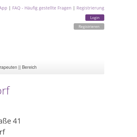
App
|
FAQ - Häufig gestellte Fragen
|
Registrierung
Login
Registrieren
rapeuten || Bereich
rf
raße 41
rf