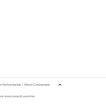
on Fachverbände
|
Aktion Continentale
d divers (m/w/d) verzichtet.