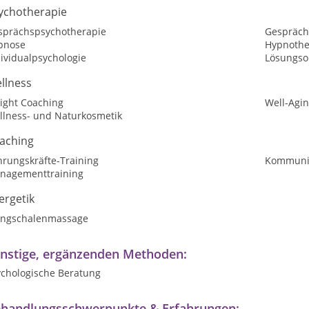
ychotherapie
sprächspsychotherapie
Gespräch
pnose
Hypnothe
ividualpsychologie
Lösungsor
llness
ight Coaching
Well-Agi
llness- und Naturkosmetik
aching
hrungskräfte-Training
Kommunik
nagementtraining
ergetik
angschalenmassage
nstige, ergänzenden Methoden:
ychologische Beratung
handlungsschwerpunkte & Erfahrungen: