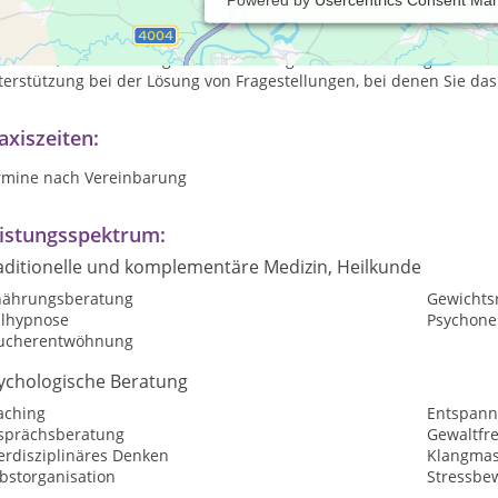
 bin für Sie die geeignete Ansprechpartnerin, wenn Sie Interesse
ychotherapeutischen Begleitung oder Hypnose. Mein Kerngebiet ist
vention, die Ermittlung und Aktivierung von Selbstheilungskräften
erstützung bei der Lösung von Fragestellungen, bei denen Sie das
axiszeiten:
rmine nach Vereinbarung
istungsspektrum:
aditionelle und komplementäre Medizin, Heilkunde
nährungsberatung
Gewichtsr
ilhypnose
Psychone
ucherentwöhnung
ychologische Beratung
aching
Entspan
sprächsberatung
Gewaltfr
erdisziplinäres Denken
Klangmas
bstorganisation
Stressbe