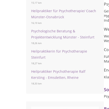
15,17 km
Ps
Heilpraktiker für Psychotherapie/ Coach
Ge
Hy
Münster-Osnabrück
Ind
16,10 km
We
Psychologische Beratung &
We
Projektentwicklung Münster - Steinfurt
We
18,26 km
Co
Heilpraktikerin für Psychotherapie
Fü
Steinfurt
Ma
18,27 km
En
Heilpraktiker Psychotherapie Ralf
Kl
Kersting - Emsdetten, Rheine
18,33 km
So
Ps
Be