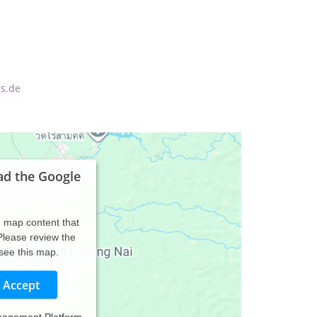
is.de
ad the Google
d map content that
 Please review the
 see this map.
Accept
nagement Platform