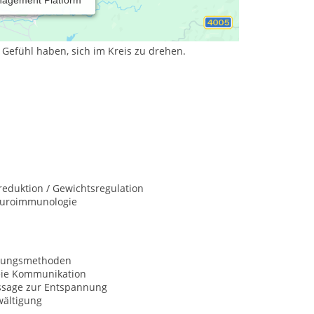
 haben an einer psychologischen Beratung,
 die psychische, mentale und Lebensstil bezogene
 und individuellen Potenzialen sowie eine
 Gefühl haben, sich im Kreis zu drehen.
eduktion / Gewichtsregulation
uroimmunologie
nungsmethoden
eie Kommunikation
sage zur Entspannung
wältigung