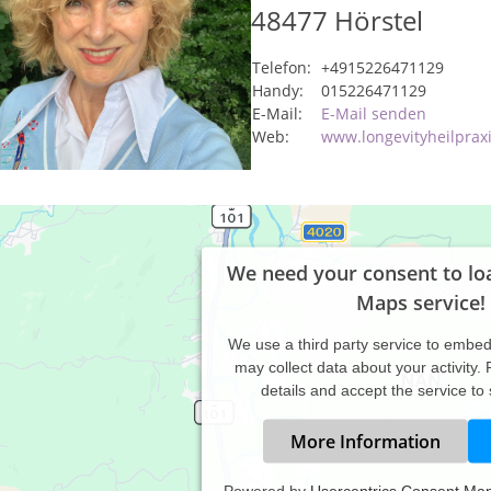
48477
Hörstel
Telefon:
+4915226471129
Handy:
015226471129
E-Mail:
E-Mail senden
Web:
www.longevityheilprax
We need your consent to lo
Maps service!
We use a third party service to embe
may collect data about your activity.
details and accept the service to
More Information
Powered by
Usercentrics Consent Ma