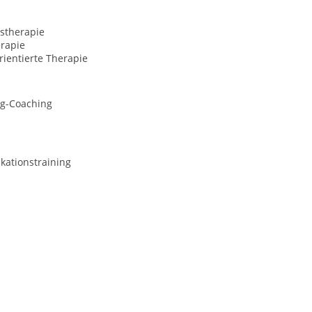
stherapie
rapie
ientierte Therapie
ng-Coaching
ationstraining