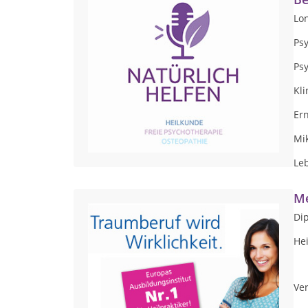
Lon
Ps
Ps
Kl
Er
Mi
Le
Me
Di
Hei
Ver