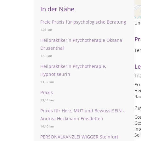
Ich
In der Nähe
ps
Prä
Freie Praxis für psychologische Beratung
Unt
1,01 km
Pr
Heilpraktikerin Psychotherapie Oksana
Drusenthal
Te
1,56 km
Le
Heilpraktikerin Psychotherapie,
Hypnotiseurin
Tr
13,32 km
Er
He
Praxis
Ra
13,44 km
Ps
Praxis für Herz, MUT und BewusstSEIN -
Co
Andrea Heckmann Emsdetten
Ge
14,40 km
Int
Sel
PERSONALKANZLEI WIGGER Steinfurt