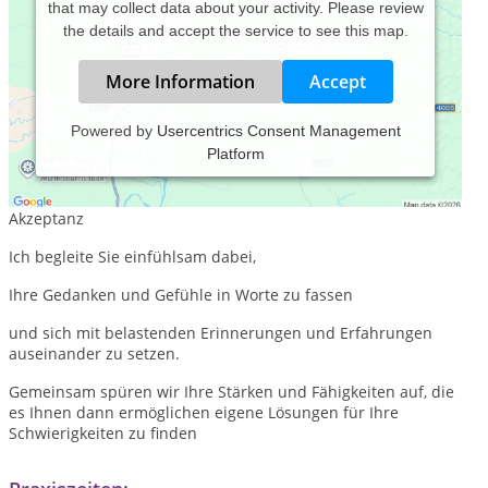
that may collect data about your activity. Please review
the details and accept the service to see this map.
More Information
Accept
Powered by
Usercentrics Consent Management
Platform
Zurückschauen -
Verstehen
- Vorwärtsgehen
Hier geht es um persönliches Wachsen, Selbstentfaltung und
Akzeptanz
Ich begleite Sie einfühlsam dabei,
Ihre Gedanken und Gefühle in Worte zu fassen
und sich mit belastenden Erinnerungen und Erfahrungen
auseinander zu setzen.
Gemeinsam spüren wir Ihre Stärken und Fähigkeiten auf, die
es Ihnen dann ermöglichen eigene Lösungen für Ihre
Schwierigkeiten zu finden