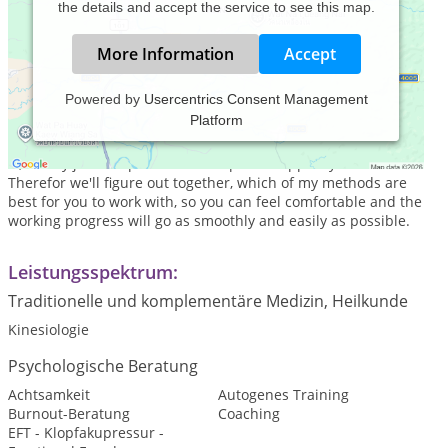
the details and accept the service to see this map.
More Information
Accept
Powered by
Usercentrics Consent Management
Platform
If you decide to seek counselling or therapy, you've already
done one step in the rigth direction. Whatever your concern
is, it's my job and pleasure to help and support you with it.
Therefor we'll figure out together, which of my methods are
best for you to work with, so you can feel comfortable and the
working progress will go as smoothly and easily as possible.
Leistungsspektrum:
Traditionelle und komplementäre Medizin, Heilkunde
Kinesiologie
Psychologische Beratung
Achtsamkeit
Autogenes Training
Burnout-Beratung
Coaching
EFT - Klopfakupressur -