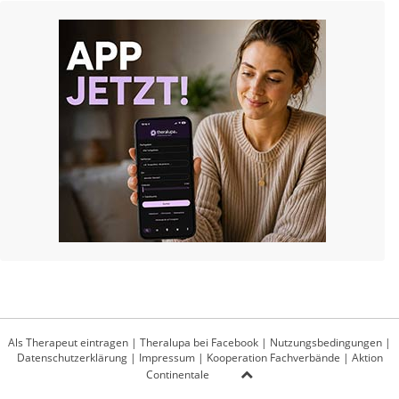
Als Therapeut eintragen
|
Theralupa bei Facebook
|
Nutzungsbedingungen
|
Datenschutzerklärung
|
Impressum
|
Kooperation Fachverbände
|
Aktion
Continentale