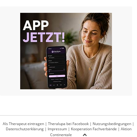
Als Therapeut eintragen
|
Theralupa bei Facebook
|
Nutzungsbedingungen
|
Datenschutzerklärung
|
Impressum
|
Kooperation Fachverbände
|
Aktion
Continentale