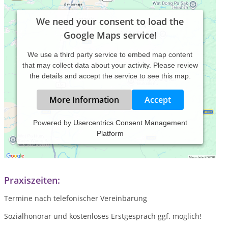
We need your consent to load the
Google Maps service!
We use a third party service to embed map content
that may collect data about your activity. Please review
the details and accept the service to see this map.
More Information
Accept
Powered by
Usercentrics Consent Management
Platform
Praxis für Lebens- und Beziehungsberatung, Paartherapie
Sozialhonorar möglich!
Praxiszeiten:
Termine nach telefonischer Vereinbarung
Sozialhonorar und kostenloses Erstgespräch ggf. möglich!