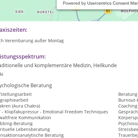
Powered by
Usercentrics Consent Ma
xis für Krisen- und Konfliktbewältigung, psychosomatische Beschw
aumabearbeitung, Fallsupervision, Coaching, Mediation
axiszeiten:
ch Vereinbarung außer Montag
istungsspektrum:
aditionelle und komplementäre Medizin, Heilkunde
ki
ychologische Beratung
stellungsarbeit
Beratung
ographiearbeit
Burnout-
akren (Aura Chakra)
Coaching
T - Klopfakupressur - Emotional Freedom Techniques
Gespräch
waltfreie Kommunikation
Körpersp
bbing-Beratung
Psychosoz
irituelle Lebensberatung
Stressbe
ansaktionsanalytische Beratung
Trauerbe