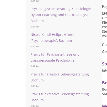
0,44 km
Ps
Psychologische Beratung Kinesiologie
EF
Hypno-Coaching und Chakraanalyse
Ge
Bochum
Kli
Pos
0,81 km
St
Nicole Kandl Heilpraktikerin
Voi
(Psychotherapie), Bochum
Co
0,82 km
Ge
Praxis für Psychosynthese und
transpersonale Psychologie
So
0,82 km
Int
Praxis für kreative Lebensgestaltung
Bochum
Be
1,00 km
Bur
Sta
Praxis für kreative Lebensgestaltung
Bochum
Me
1,00 km