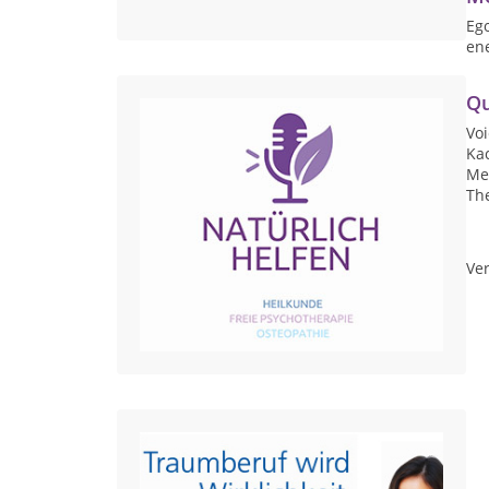
Ego
ene
Qu
Vo
Kac
Med
Th
Ver