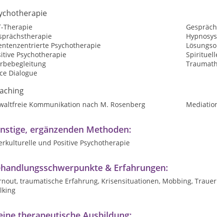
ychotherapie
T-Therapie
Gespräch
sprächstherapie
Hypnosys
entenzentrierte Psychotherapie
Lösungsor
itive Psychotherapie
Spirituel
erbebegleitung
Traumath
ce Dialogue
aching
waltfreie Kommunikation nach M. Rosenberg
Mediatio
nstige, ergänzenden Methoden:
erkulturelle und Positive Psychotherapie
handlungsschwerpunkte & Erfahrungen:
nout, traumatische Erfahrung, Krisensituationen, Mobbing, Trauer
lking
ine therapeutische Ausbildung: