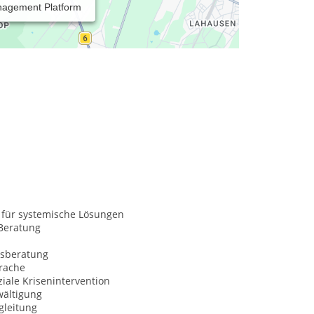
nagement Platform
erden, Trauerbegleitung und -therapie,
 für systemische Lösungen
Beratung
sberatung
rache
iale Krisenintervention
wältigung
gleitung