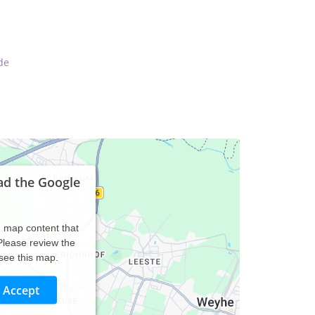
de
ad the Google
d map content that
 Please review the
 see this map.
Accept