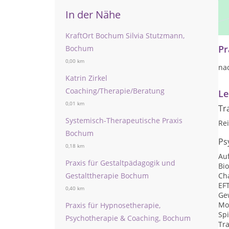
In der Nähe
Pra
Tr
KraftOrt Bochum Silvia Stutzmann,
Pr
Bochum
0,00 km
na
Katrin Zirkel
Coaching/Therapie/Beratung
Le
0,01 km
Tr
Systemisch-Therapeutische Praxis
Rei
Bochum
Ps
0,18 km
Auf
Praxis für Gestaltpädagogik und
Bi
Gestalttherapie Bochum
Ch
EF
0,40 km
Ge
Mo
Praxis für Hypnosetherapie,
Sp
Psychotherapie & Coaching, Bochum
Tr