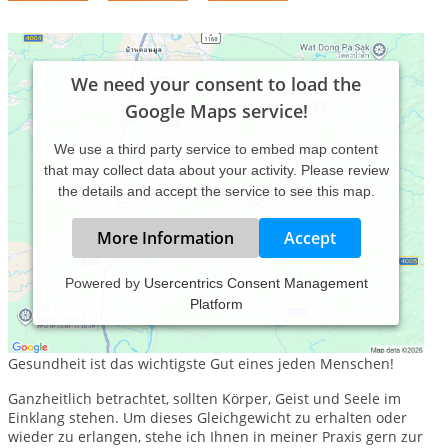
We need your consent to load the
Google Maps service!
We use a third party service to embed map content
that may collect data about your activity. Please review
the details and accept the service to see this map.
More Information
Accept
Powered by
Usercentrics Consent Management
Platform
KlangOase - Volker Seifert, Praxis für Musik- & Klangtherapie
- Heilpraktiker für Psychotherapie
Gesundheit ist das wichtigste Gut eines jeden Menschen!
Ganzheitlich betrachtet, sollten Körper, Geist und Seele im
Einklang stehen. Um dieses Gleichgewicht zu erhalten oder
wieder zu erlangen, stehe ich Ihnen in meiner Praxis gern zur