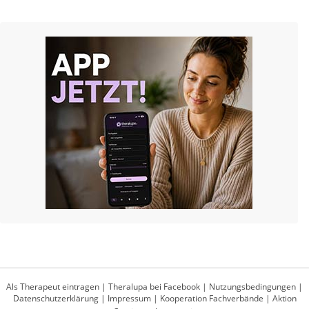
Als Therapeut eintragen
|
Theralupa bei Facebook
|
Nutzungsbedingungen
|
Datenschutzerklärung
|
Impressum
|
Kooperation Fachverbände
|
Aktion