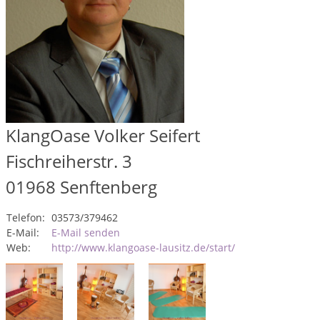
KlangOase Volker Seifert
Fischreiherstr. 3
01968
Senftenberg
Telefon:
03573/379462
E-Mail:
E-Mail senden
Web:
http://www.klangoase-lausitz.de/start/