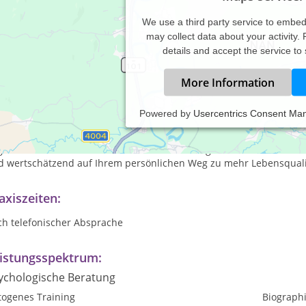
We use a third party service to embe
may collect data about your activity.
details and accept the service to
More Information
Powered by
Usercentrics Consent Ma
rina Remstedt, M.A. verheiratet, 3 erwachsene Kinder
bstständig als Klangmassagepraktikerin und zertif. Psychologisch
leite und unterstütze ich Sie mit meinem Angebot individuell und
d wertschätzend auf Ihrem persönlichen Weg zu mehr Lebensqualit
axiszeiten:
ch telefonischer Absprache
istungsspektrum:
ychologische Beratung
togenes Training
Biographi