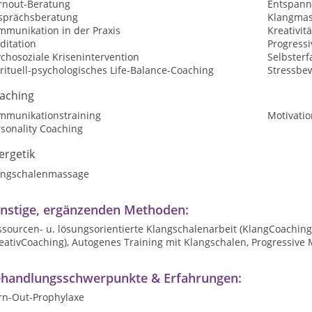
rnout-Beratung
Entspan
sprächsberatung
Klangmas
mmunikation in der Praxis
Kreativit
ditation
Progress
chosoziale Krisenintervention
Selbster
rituell-psychologisches Life-Balance-Coaching
Stressbe
aching
mmunikationstraining
Motivatio
sonality Coaching
ergetik
angschalenmassage
nstige, ergänzenden Methoden:
sourcen- u. lösungsorientierte Klangschalenarbeit (KlangCoaching)
reativCoaching), Autogenes Training mit Klangschalen, Progressiv
handlungsschwerpunkte & Erfahrungen:
rn-Out-Prophylaxe