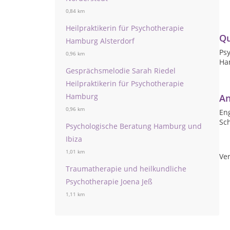
0,84 km
Heilpraktikerin für Psychotherapie
Qu
Hamburg Alsterdorf
Psy
0,96 km
Ham
Gesprächsmelodie Sarah Riedel
Heilpraktikerin für Psychotherapie
Hamburg
An
0,96 km
Eng
Sc
Psychologische Beratung Hamburg und
Ibiza
1,01 km
Ver
Traumatherapie und heilkundliche
Psychotherapie Joena Jeß
1,11 km