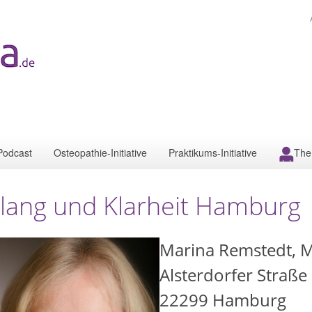
Podcast
Osteopathie-Initiative
Praktikums-Initiative
The
lang und Klarheit Hamburg
Marina Remstedt, M
Alsterdorfer Straße
22299
Hamburg