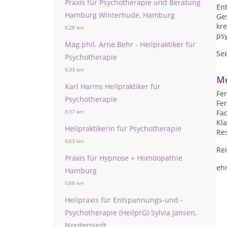
Praxis für Psychotherapie und Beratung
En
Hamburg Winterhude, Hamburg
Ge
kr
0,28 km
ps
Mag.phil. Arne Behr - Heilpraktiker für
Se
Psychotherapie
0,33 km
Me
Karl Harms Heilpraktiker für
Fer
Psychotherapie
Fer
Fa
0,37 km
Kl
Heilpraktikerin für Psychotherapie
Re
0,63 km
Rei
Praxis für Hypnose + Homöopathie
eh
Hamburg
0,68 km
Heilpraxis für Entspannungs-und -
Psychotherapie (HeilprG) Sylvia Jansen,
Norderstedt