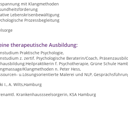
tspannung mit Klangmethoden
sundheitsförderung
eative Lebenskrisenbewältigung
ychologische Prozessbegleitung
elsorge
ine therapeutische Ausbildung:
nstudium Praktische Psychologie,
nstudium z. zertif. Psychologische Beraterin/Coach, Präsenzausbi
chausbildung:Heilpraktikerin f. Psychotherapie, Grüne Schule Ham
angmassage/Klangmethoden n. Peter Hess,
ssourcen- u.Lösungsorientierte Malerei und NLP, Gesprächsführun
ki I., A. Wilts,Hamburg
renamtl. Krankenhaussseelsorgerin, KSA Hamburg