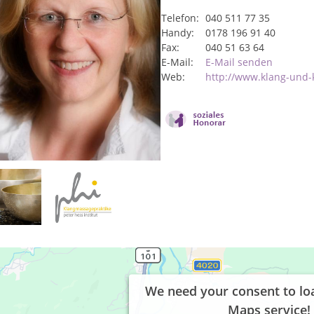
Telefon:
040 511 77 35
Handy:
0178 196 91 40
Fax:
040 51 63 64
E-Mail:
E-Mail senden
Web:
http://www.klang-und-k
We need your consent to lo
Maps service!