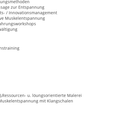
nungsmethoden
sage zur Entspannung
äts- / Innovationsmanagement
ive Muskelentspannung
fahrungsworkshops
wältigung
nstraining
,Ressourcen- u. löungsorientierte Malerei
e Muskelentspannung mit Klangschalen