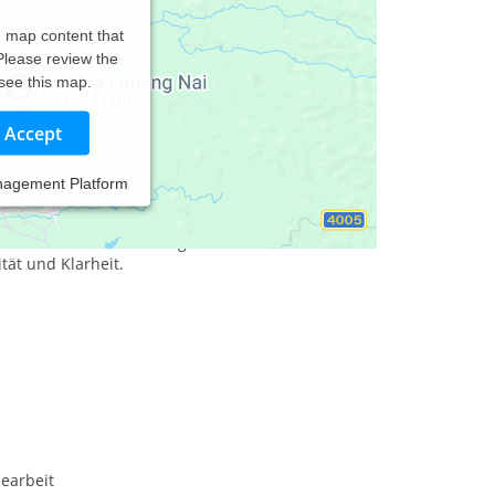
d map content that
 Please review the
 see this map.
Accept
nagement Platform
e Beraterin/Coach in eigenen Räumen. Gern
 an Ihren Wünschen ausgerichtet zielorientiert
ät und Klarheit.
earbeit