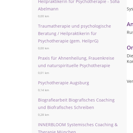
Heilpraktikerin für Psychotherapie - Sofia
Abelmann
Sy
0,00 km
An
Traumatherapie und psychologische
Ru
Beratung / Heilpraktikerin für
Psychotherapie (gem. HeilprG)
On
0,00 km
Die
Praxis für Ahnenheilung, Frauenkreise
Ko
und naturspirituelle Psychotherapie
0,01 km
Ver
Psychotherapie Augsburg
0,14 km
Biografiearbeit Biografisches Coaching
und Biofrafisches Schreiben
0,28 km
INNERBLOOM Systemisches Coaching &
Therapie München