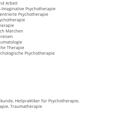
nd Arbeit
-Imaginative Psychotherapie
entrierte Psychotherapie
ychotherapie
herapie
ch Märchen
ereisen
aumatologie
che Therapie
ychologische Psychotherapie
unde, Heilpraktiker für Psychotherapie,
rapie, Traumatherapie