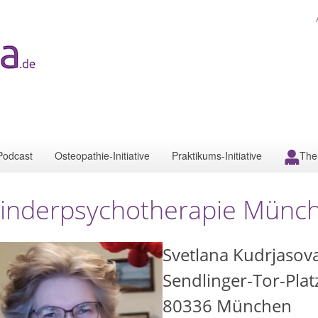
Podcast
Osteopathie-Initiative
Praktikums-Initiative
The
inderpsychotherapie Münc
Svetlana Kudrjasov
Sendlinger-Tor-Plat
80336
München