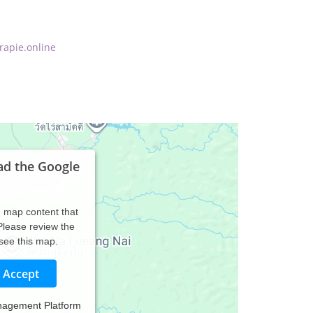
apie.online
ad the Google
d map content that
 Please review the
 see this map.
Accept
nagement Platform