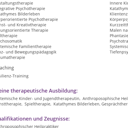
staltungstherapie
Innere Ki
egrative Psychotherapie
Katathym
tathymes Bilderleben
Klientenz
perorientierte Psychotherapie
Körperps
nst- und Kreativtherapie
Kurzzeitt
sungsorientierte Therapie
Malen na
ltherapie
Phantasi
ychosomatik
Psychotr
stemische Familientherapie
Systemis
nz- und Bewegungspädagogik
Tiefenps
aumatherapie
aching
ilienz-Training
ine therapeutische Ausbildung:
stemische Kinder- und Jugendtherapeutin, Anthroposophische Heilk
nsttherapie, Spieltherapie, Katathymes Bilderleben, Gesprächthe
alifikationen und Zeugnisse:
throposophischer Heilpraktiker