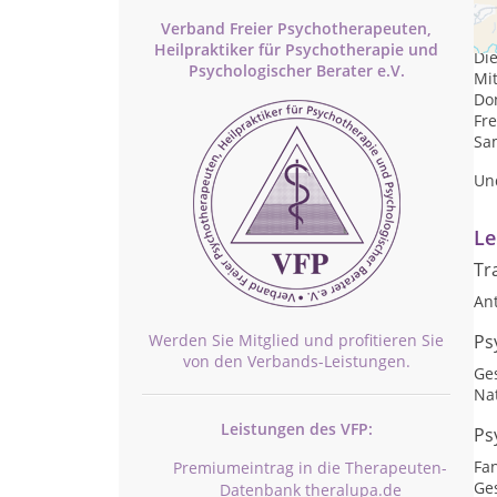
Pr
Verband Freier Psychotherapeuten,
Mon
Heilpraktiker für Psychotherapie und
Die
Psychologischer Berater e.V.
Mit
Don
Fre
Sam
Un
Le
Tr
An
Werden Sie Mitglied und profitieren Sie
Ps
von den Verbands-Leistungen.
Ge
Na
Leistungen des VFP:
Ps
Fan
Premiumeintrag in die Therapeuten-
Ge
Datenbank theralupa.de