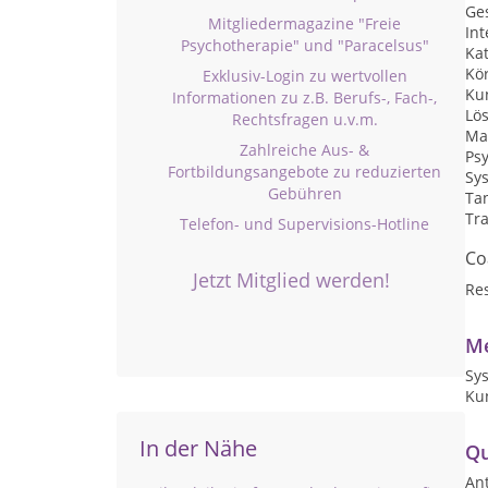
Ge
Mitgliedermagazine "Freie
Int
Psychotherapie" und "Paracelsus"
Ka
Kör
Exklusiv-Login zu wertvollen
Ku
Informationen zu z.B. Berufs-, Fach-,
Lö
Rechtsfragen u.v.m.
Ma
Zahlreiche Aus- &
Ps
Fortbildungsangebote zu reduzierten
Sy
Gebühren
Ta
Tr
Telefon- und Supervisions-Hotline
Co
Jetzt Mitglied werden!
Res
Me
Sy
Ku
In der Nähe
Qu
An