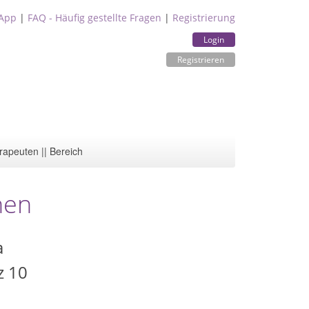
App
|
FAQ - Häufig gestellte Fragen
|
Registrierung
Login
Registrieren
rapeuten || Bereich
hen
a
z 10