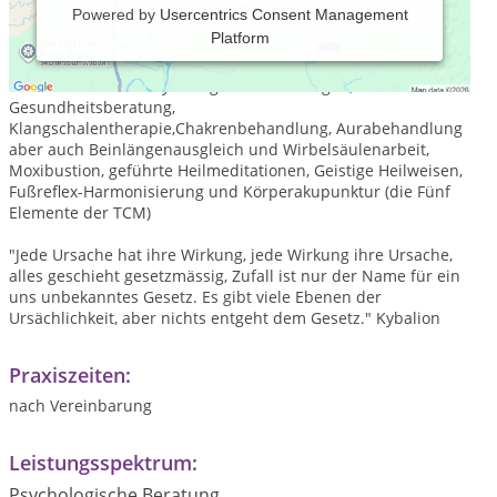
Powered by
Usercentrics Consent Management
Platform
„Die natürliche Heilkraft in jedem von uns ist die größte Kraft,
um wieder gesund zu werden.“ (Hippokrates) Dabei helfe ich
Ihnen durch z. B.: Psychologische Beratungen,
Gesundheitsberatung,
Klangschalentherapie,Chakrenbehandlung, Aurabehandlung
aber auch Beinlängenausgleich und Wirbelsäulenarbeit,
Moxibustion, geführte Heilmeditationen, Geistige Heilweisen,
Fußreflex-Harmonisierung und Körperakupunktur (die Fünf
Elemente der TCM)
"Jede Ursache hat ihre Wirkung, jede Wirkung ihre Ursache,
alles geschieht gesetzmässig, Zufall ist nur der Name für ein
uns unbekanntes Gesetz. Es gibt viele Ebenen der
Ursächlichkeit, aber nichts entgeht dem Gesetz." Kybalion
Praxiszeiten:
nach Vereinbarung
Leistungsspektrum:
Psychologische Beratung