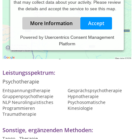
that may collect data about your activity. Please review
the details and accept the service to see this map.
More Information
Accept
Powered by
Usercentrics Consent Management
Platform
Praxiszeiten:
Termine nach Vereinbarung
Leistungsspektrum:
Psychotherapie
Entspannungstherapie
Gesprächspsychotherapie
Gruppenpsychotherapie
Hypnotherapie
NLP Neurolinguistisches
Psychosomatische
Programmieren
Kinesiologie
Traumatherapie
Sonstige, ergänzenden Methoden:
Tango - Therapie