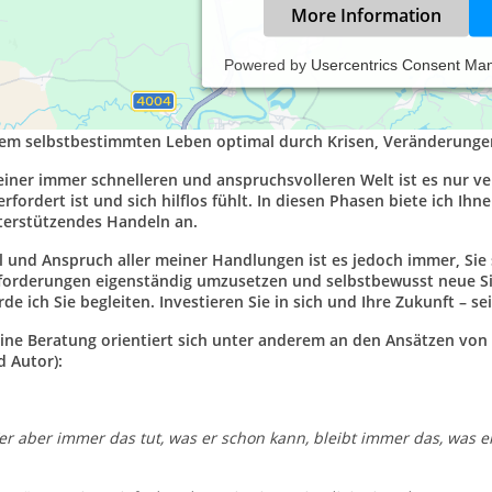
More Information
Powered by
Usercentrics Consent Ma
hr geehrte Kundinnen und Kunden,
in Name ist Daniel Warneck und ich habe es mir mit meiner Agen
rem selbstbestimmten Leben optimal durch Krisen, Veränderungen
einer immer schnelleren und anspruchsvolleren Welt ist es nur ve
rfordert ist und sich hilflos fühlt. In diesen Phasen biete ich Ih
terstützendes Handeln an.
el und Anspruch aller meiner Handlungen ist es jedoch immer, Si
forderungen eigenständig umzusetzen und selbstbewusst neue Situ
de ich Sie begleiten. Investieren Sie in sich und Ihre Zukunft – sei
ine Beratung orientiert sich unter anderem an den Ansätzen von 
d Autor):
r aber immer das tut, was er schon kann, bleibt immer das, was er