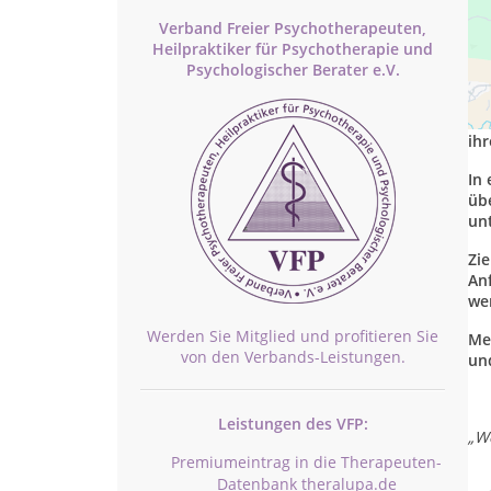
Verband Freier Psychotherapeuten,
Heilpraktiker für Psychotherapie und
Psychologischer Berater e.V.
Se
me
ih
In 
übe
un
Zi
An
wer
Werden Sie Mitglied und profitieren Sie
Me
von den Verbands-Leistungen.
un
Leistungen des VFP:
„
We
Premiumeintrag in die Therapeuten-
Datenbank theralupa.de