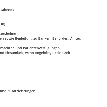
nsabends
DK)
K
ltersheime
gen sowie Begleitung zu Banken, Behörden, Ämter,
llmachten und Patientenverfügungen
und Einsamkeit, wenn Angehörige keine Zeit
und Zusatzleistungen