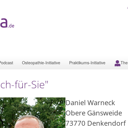
Podcast
Osteopathie-Initiative
Praktikums-Initiative
The
Ich-für-Sie"
Daniel Warneck
Obere Gänsweide
73770
Denkendorf