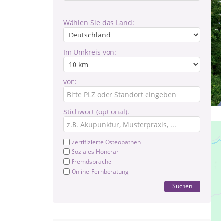
Wählen Sie das Land:
Im Umkreis von:
von:
Stichwort (optional):
Zertifizierte Osteopathen
Soziales Honorar
Fremdsprache
Online-Fernberatung
Suchen