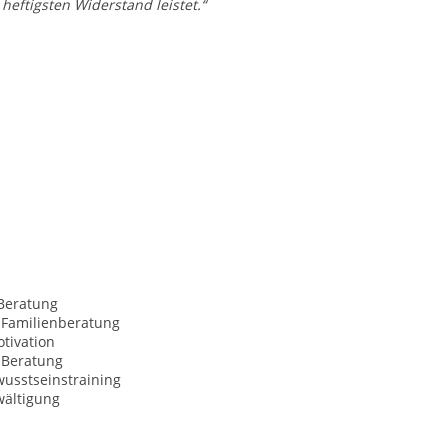
heftigsten Widerstand leistet.
“
Beratung
 Familienberatung
tivation
Beratung
usstseinstraining
wältigung