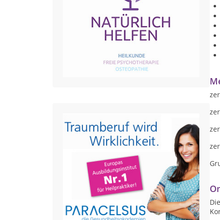
Me
zer
zer
zer
zer
Gr
On
Die
Ko