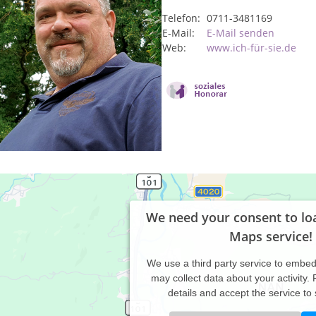
Telefon:
0711-3481169
E-Mail:
E-Mail senden
Web:
www.ich-für-sie.de
We need your consent to lo
Maps service!
We use a third party service to embe
may collect data about your activity.
details and accept the service to