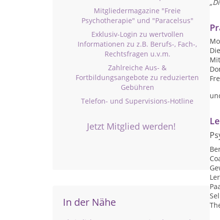
„
Di
Mitgliedermagazine "Freie
Psychotherapie" und "Paracelsus"
Pr
Exklusiv-Login zu wertvollen
Mon
Informationen zu z.B. Berufs-, Fach-,
Die
Rechtsfragen u.v.m.
Mit
Zahlreiche Aus- &
Don
Fortbildungsangebote zu reduzierten
Fre
Gebühren
un
Telefon- und Supervisions-Hotline
Le
Jetzt Mitglied werden!
Ps
Be
Co
Ge
Le
Pa
Sel
In der Nähe
Th