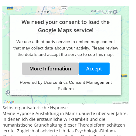
We need your consent to load the
Google Maps service!
We use a third party service to embed map content
that may collect data about your activity. Please review
the details and accept the service to see this map.
More Information
Accept
Powered by
Usercentrics Consent Management
Platform
HypnoseTherapie in Duisburg beim Diplom-Psychologen
In meiner Arbeit wende ich die derzeit die fortschrittlichste
Form medizinischer Hypnose an, die sogenannte
Selbstorganisatorische Hypnose.
Meine Hypnose-Ausbildung in Mainz dauerte über vier Jahre,
in denen ich die erstaunliche Wirksamkeit und die
humanistische Grundhaltung dieser Therapieform schätzen
lernte. Zugleich absolvierte ich das Psychologie-Diplom-