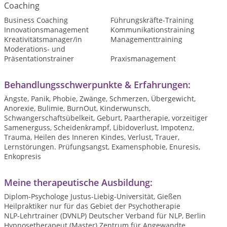
Coaching
Business Coaching
Führungskräfte-Training
Innovationsmanagement
Kommunikationstraining
Kreativitätsmanager/in
Managementtraining
Moderations- und
Präsentationstrainer
Praxismanagement
Behandlungsschwerpunkte & Erfahrungen:
Ängste, Panik, Phobie, Zwänge, Schmerzen, Übergewicht,
Anorexie, Bulimie, BurnOut, Kinderwunsch,
Schwangerschaftsübelkeit, Geburt, Paartherapie, vorzeitiger
Samenerguss, Scheidenkrampf, Libidoverlust, Impotenz,
Trauma, Heilen des Inneren Kindes, Verlust, Trauer,
Lernstörungen. Prüfungsangst, Examensphobie, Enuresis,
Enkopresis
Meine therapeutische Ausbildung:
Diplom-Psychologe Justus-Liebig-Universität, Gießen
Heilpraktiker nur für das Gebiet der Psychotherapie
NLP-Lehrtrainer (DVNLP) Deutscher Verband für NLP, Berlin
Hypnosetherapeut (Master) Zentrum für Angewandte