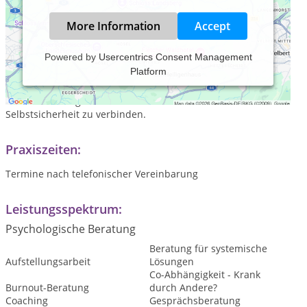
More Information
Accept
Powered by
Usercentrics Consent Management
Platform
Als Hypnosetherapeutin & Coach unterstütze ich Dich dabei,
Klarheit zu gewinnen, alte Muster & Ängste zu lösen und Dich
mit Deiner ureigenen Kraft und Deiner natürlichen
Selbstsicherheit zu verbinden.
Praxiszeiten:
Termine nach telefonischer Vereinbarung
Leistungsspektrum:
Psychologische Beratung
Beratung für systemische
Aufstellungsarbeit
Lösungen
Co-Abhängigkeit - Krank
Burnout-Beratung
durch Andere?
Coaching
Gesprächsberatung