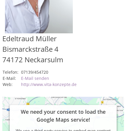
Edeltraud Müller
Bismarckstraße 4
74172
Neckarsulm
Telefon:
07139/454720
E-Mail:
E-Mail senden
Web:
http://www.vita-konzepte.de
We need your consent to load the
Google Maps service!
We use a third party service to embed map content