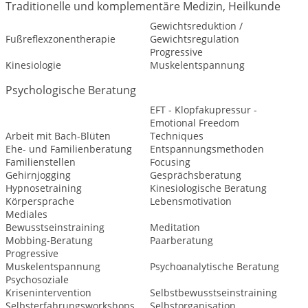
Traditionelle und komplementäre Medizin, Heilkunde
Gewichtsreduktion /
Fußreflexzonentherapie
Gewichtsregulation
Progressive
Kinesiologie
Muskelentspannung
Psychologische Beratung
EFT - Klopfakupressur -
Emotional Freedom
Arbeit mit Bach-Blüten
Techniques
Ehe- und Familienberatung
Entspannungsmethoden
Familienstellen
Focusing
Gehirnjogging
Gesprächsberatung
Hypnosetraining
Kinesiologische Beratung
Körpersprache
Lebensmotivation
Mediales
Bewusstseinstraining
Meditation
Mobbing-Beratung
Paarberatung
Progressive
Muskelentspannung
Psychoanalytische Beratung
Psychosoziale
Krisenintervention
Selbstbewusstseinstraining
Selbsterfahrungsworkshops
Selbstorganisation