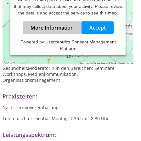
that may collect data about your activity. Please review
the details and accept the service to see this map.
More Information
Accept
Powered by
Usercentrics Consent Management
Platform
Ich bin seit 1992 selbstständig tätig als Consultantin,
Trainerin,zertif. psychologischer/ systemischer Coach,
Business-Finanz- Lebens- Coach und Medium. Referentin
Gesundheit,Moderatorin in den Bereichen: Seminare,
Workshops, Medienkommunikation,
Organisationsmanagement .
Praxiszeiten:
Nach Terminvereinbarung
Telefonisch erreichbar Montag: 7:30 Uhr- 8:30 Uhr
Leistungsspektrum: