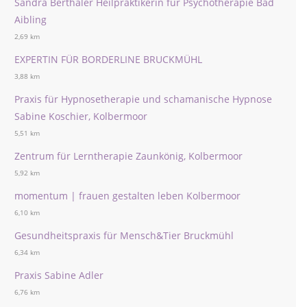
Sandra Berthaler Heilpraktikerin für Psychotherapie Bad
Aibling
2,69 km
EXPERTIN FÜR BORDERLINE BRUCKMÜHL
3,88 km
Praxis für Hypnosetherapie und schamanische Hypnose
Sabine Koschier, Kolbermoor
5,51 km
Zentrum für Lerntherapie Zaunkönig, Kolbermoor
5,92 km
momentum | frauen gestalten leben Kolbermoor
6,10 km
Gesundheitspraxis für Mensch&Tier Bruckmühl
6,34 km
Praxis Sabine Adler
6,76 km