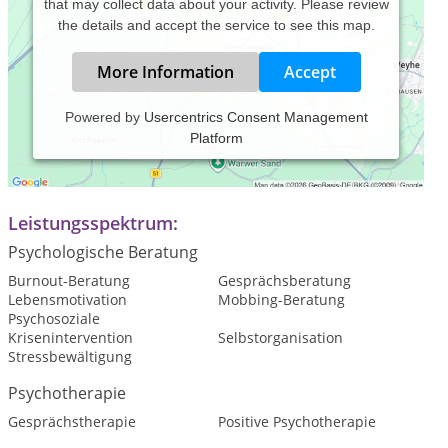
that may collect data about your activity. Please review
the details and accept the service to see this map.
More Information
Accept
Powered by
Usercentrics Consent Management
Platform
Praxiszeiten:
termin nach vereinbarung
Leistungsspektrum:
Psychologische Beratung
Burnout-Beratung
Gesprächsberatung
Lebensmotivation
Mobbing-Beratung
Psychosoziale
Krisenintervention
Selbstorganisation
Stressbewältigung
Psychotherapie
Gesprächstherapie
Positive Psychotherapie