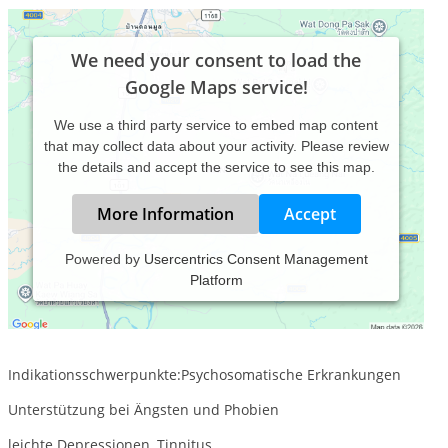
We need your consent to load the
Google Maps service!
We use a third party service to embed map content
that may collect data about your activity. Please review
the details and accept the service to see this map.
More Information
Accept
Powered by
Usercentrics Consent Management
Platform
In meiner Praxis in Porz Lind stehe ich den Patienten zu
verschiedenen Themen und Anliegen zur Verfügung
Indikationsschwerpunkte:Psychosomatische Erkrankungen
Unterstützung bei Ängsten und Phobien
leichte Depressionen, Tinnitus