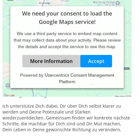
We need your consent to load the
Google Maps service!
We use a third party service to embed map content
that may collect data about your activity. Please review
the details and accept the service to see this map.
More Information
Accept
Powered by
Usercentrics Consent Management
Platform
Als Heilpraktikerin für Psychotherapie und Systemische
psychologische Therapeutin (HISL) biete ich psychologische
Beratung & Coaching in 21244 Buchholz in der Nordheide an.
Ich unterstütze Dich dabei, Dir über Dich selbst klarer zu
werden und Deine Potenziale und Stärken
wiederzuentdecken. Gemeinsam finden wir konkrete nächste
Schritte, die machbar für Dich sind und Dir Mut machen,
Dein Leben in Deine gewünschte Richtung zu verändern.