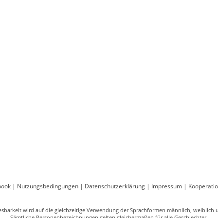
book
|
Nutzungsbedingungen
|
Datenschutzerklärung
|
Impressum
|
Kooperati
sbarkeit wird auf die gleichzeitige Verwendung der Sprachformen männlich, weiblich un
Sämtliche Personenbezeichnungen gelten gleichermaßen für alle Geschlechter.