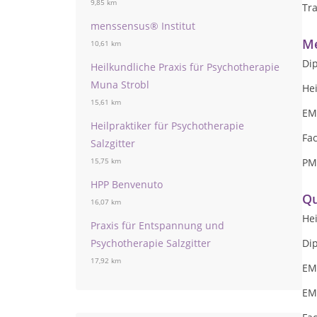
9,85 km
Tr
menssensus® Institut
Me
10,61 km
Di
Heilkundliche Praxis für Psychotherapie
Muna Strobl
Hei
15,61 km
EM
Heilpraktiker für Psychotherapie
Fa
Salzgitter
PM
15,75 km
HPP Benvenuto
Qu
16,07 km
Hei
Praxis für Entspannung und
Psychotherapie Salzgitter
Di
17,92 km
EM
EM