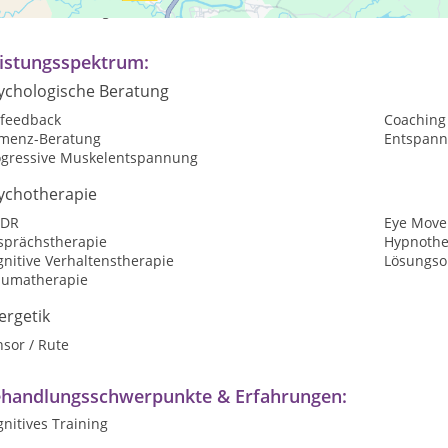
ch Vereinbarung
istungsspektrum:
ychologische Beratung
ofeedback
Coaching
menz-Beratung
Entspan
ogressive Muskelentspannung
ychotherapie
DR
Eye Move
sprächstherapie
Hypnothe
nitive Verhaltenstherapie
Lösungsor
aumatherapie
ergetik
sor / Rute
handlungsschwerpunkte & Erfahrungen:
nitives Training