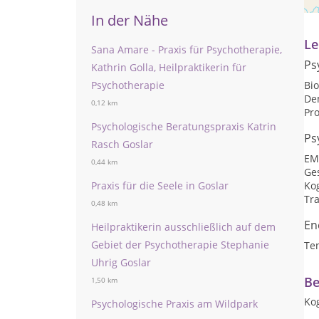
Na
In der Nähe
Le
Sana Amare - Praxis für Psychotherapie,
Ps
Kathrin Golla, Heilpraktikerin für
Psychotherapie
Bi
De
0,12 km
Pr
Psychologische Beratungspraxis Katrin
Ps
Rasch Goslar
EM
0,44 km
Ge
Praxis für die Seele in Goslar
Kog
Tr
0,48 km
En
Heilpraktikerin ausschließlich auf dem
Gebiet der Psychotherapie Stephanie
Ten
Uhrig Goslar
Be
1,50 km
Kog
Psychologische Praxis am Wildpark