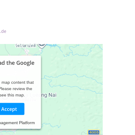
.de
ad the Google
d map content that
 Please review the
 see this map.
Accept
nagement Platform