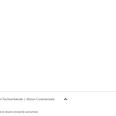
on Fachverbände
|
Aktion Continentale
d divers (m/w/d) verzichtet.