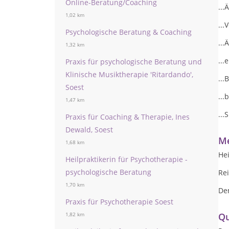
Online-Beratung/Coaching
...
1,02 km
..
Psychologische Beratung & Coaching
..
1,32 km
...
Praxis für psychologische Beratung und
Klinische Musiktherapie 'Ritardando',
..
Soest
...
1,47 km
..
Praxis für Coaching & Therapie, Ines
Dewald, Soest
Me
1,68 km
Hei
Heilpraktikerin für Psychotherapie -
psychologische Beratung
Rei
1,70 km
De
Praxis für Psychotherapie Soest
Qu
1,82 km