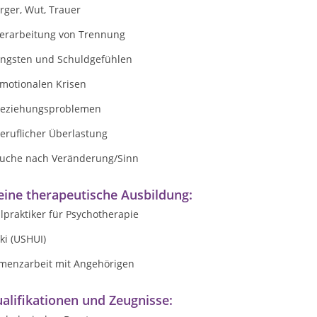
Ärger, Wut, Trauer
.Verarbeitung von Trennung
.Ängsten und Schuldgefühlen
emotionalen Krisen
.Beziehungsproblemen
beruflicher Überlastung
.Suche nach Veränderung/Sinn
ine therapeutische Ausbildung:
lpraktiker für Psychotherapie
ki (USHUI)
menzarbeit mit Angehörigen
alifikationen und Zeugnisse: