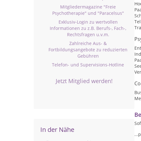
Hoc
Mitgliedermagazine "Freie
Pa
Psychotherapie" und "Paracelsus"
Sc
Te
Exklusiv-Login zu wertvollen
Tr
Informationen zu z.B. Berufs-, Fach-,
Rechtsfragen u.v.m.
Ps
Zahlreiche Aus- &
En
Fortbildungsangebote zu reduzierten
Ind
Gebühren
Pa
Telefon- und Supervisions-Hotline
Se
Ve
Jetzt Mitglied werden!
Co
Bu
Me
Be
Sof
In der Nähe
..