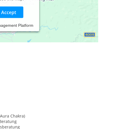
Accept
nagement Platform
 wirksame Stützung und Hilfe, nicht um
oire des
(Aura Chakra)
Beratung
sberatung