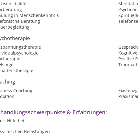
hsensibilität
Meditati
arberatung
Psychoan
hulung in Menschenkenntnis
Spirituel
lefonische Beratung
Telefons
auerbegleitung
ychotherapie
tspannungstherapie
Gespräch
ividualpsychologie
Kognitive
artherapie
Positive 
elsorge
Traumath
rhaltenstherapie
aching
siness Coaching
Existenz
diation
Praxism
handlungsschwerpunkte & Erfahrungen:
ort Hilfe bei...
.psychischen Belastungen