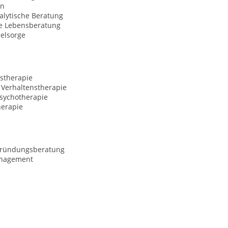
on
alytische Beratung
le Lebensberatung
eelsorge
stherapie
 Verhaltenstherapie
Psychotherapie
erapie
gründungsberatung
anagement