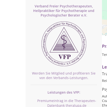
Verband Freier Psychotherapeuten,
Heilpraktiker für Psychotherapie und
Psychologischer Berater e.V.
Es 
Urs
"Sp
Pr
Te
Le
Werden Sie Mitglied und profitieren Sie
Tr
von den Verbands-Leistungen.
Rei
Ps
Leistungen des VFP:
Au
Premiumeintrag in die Therapeuten-
Co
Eh
Datenbank theralupa.de