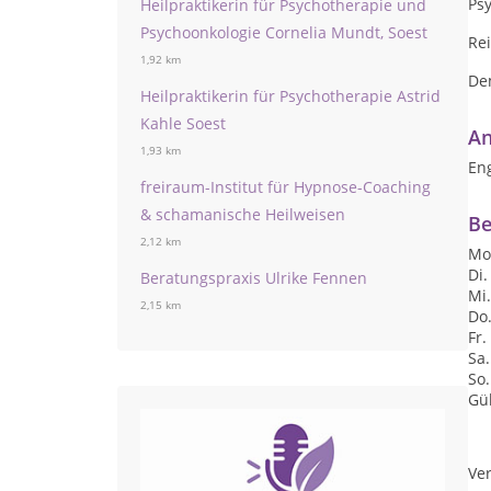
Psy
Heilpraktikerin für Psychotherapie und
Psychoonkologie Cornelia Mundt, Soest
Rei
1,92 km
De
Heilpraktikerin für Psychotherapie Astrid
Kahle Soest
An
1,93 km
Eng
freiraum-Institut für Hypnose-Coaching
& schamanische Heilweisen
Be
2,12 km
Mo.
Di.
Beratungspraxis Ulrike Fennen
Mi.
2,15 km
Do.
Fr.
Sa.
So.
Gül
Ver