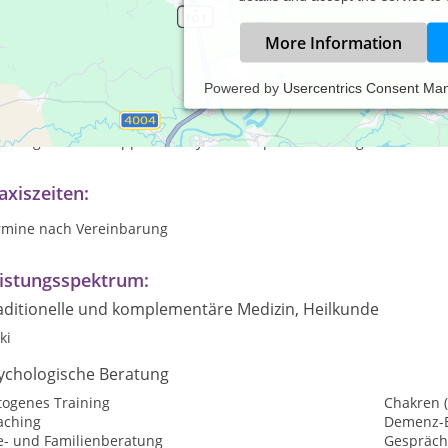
More Information
Powered by
Usercentrics Consent Ma
geht in der Krisensituation immer um eine möglichst schnelle und
achenforschung. In der akuten Krise ist daher das gesamte Repert
ezialgebietes" -supportive Psychotherapie- notwendig.
axiszeiten:
rmine nach Vereinbarung
istungsspektrum:
aditionelle und komplementäre Medizin, Heilkunde
ki
ychologische Beratung
togenes Training
Chakren 
aching
Demenz-
e- und Familienberatung
Gespräch