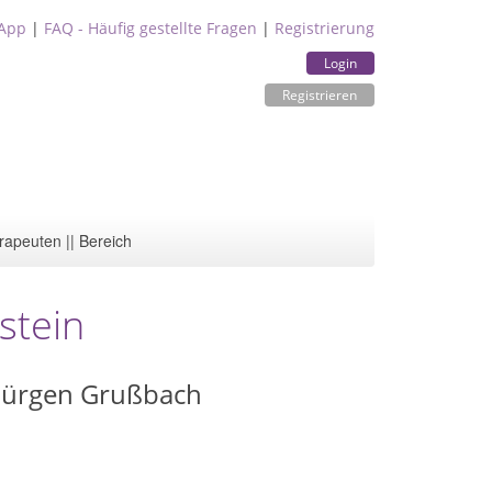
App
|
FAQ - Häufig gestellte Fragen
|
Registrierung
Login
Registrieren
rapeuten || Bereich
stein
-Jürgen Grußbach
1