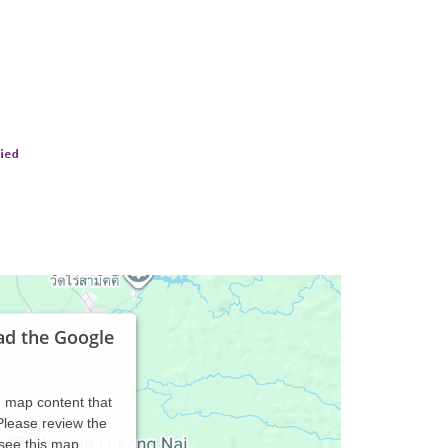
ad the Google
d map content that
 Please review the
 see this map.