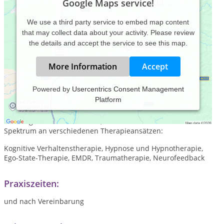
Google Maps service!
We use a third party service to embed map content
that may collect data about your activity. Please review
the details and accept the service to see this map.
More Information
Accept
Powered by
Usercentrics Consent Management
Platform
Da jeder Mensch verschieden ist, benötigt er auch
individuelle Unterstützung. Um Sie auf Ihrem Weg
bestmöglich zu unterstützen, biete ich Ihnen ein breites
Spektrum an verschiedenen Therapieansätzen:
Kognitive Verhaltenstherapie, Hypnose und Hypnotherapie,
Ego-State-Therapie, EMDR, Traumatherapie, Neurofeedback
Praxiszeiten:
und nach Vereinbarung