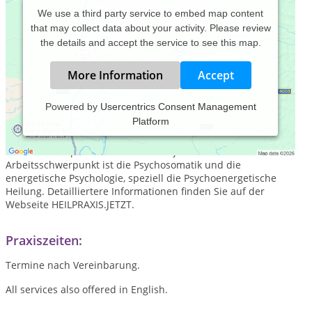
We use a third party service to embed map content
that may collect data about your activity. Please review
the details and accept the service to see this map.
More Information
Accept
Powered by
Usercentrics Consent Management
Platform
Dr. Lüthke ist Diplom-Psychologe, Klinischer Psychologe (USA)
und Heilpratiker mit über 30 Jahren Erfahrung. Dr. Lüthke
arbeitet therapeutisch mit Klienten jeden Alters. Sein
Arbeitsschwerpunkt ist die Psychosomatik und die
energetische Psychologie, speziell die Psychoenergetische
Heilung. Detailliertere Informationen finden Sie auf der
Webseite HEILPRAXIS.JETZT.
Praxiszeiten:
Termine nach Vereinbarung.
All services also offered in English.