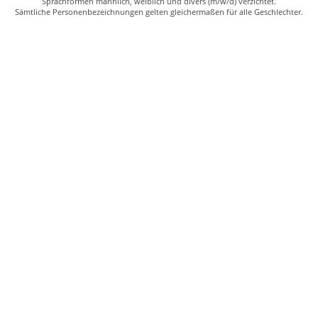
Sprachformen männlich, weiblich und divers (m/w/d) verzichtet.
Sämtliche Personenbezeichnungen gelten gleichermaßen für alle Geschlechter.