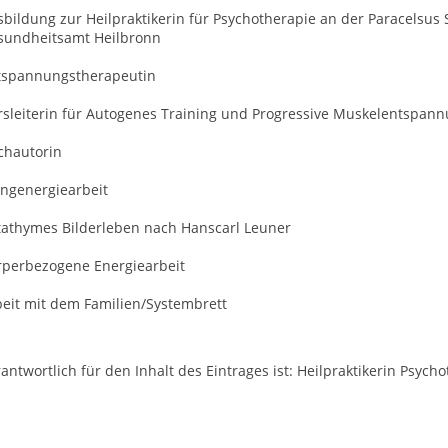
bildung zur Heilpraktikerin für Psychotherapie an der Paracelsus
sundheitsamt Heilbronn
tspannungstherapeutin
rsleiterin für Autogenes Training und Progressive Muskelentspan
chautorin
angenergiearbeit
tathymes Bilderleben nach Hanscarl Leuner
rperbezogene Energiearbeit
beit mit dem Familien/Systembrett
antwortlich für den Inhalt des Eintrages ist: Heilpraktikerin Psy