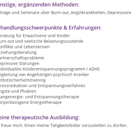
nstige, ergänzenden Methoden:
rträge und Seminare über Burn-out, Angstkrankheiten, Depressio
handlungsschwerpunkte & Erfahrungen:
Beratung für Erwachsene und Kinder
Burn-out und seelische Belastungszustände
onflikte und Lebenskrisen
Erziehungsberatung
Partnerschaftsprobleme
depressive Störungen
individuelles Kinderentspannungsprogramm / ADHS
Begleitung von Angehörigen psychisch Kranker
elbstsicherheitstraining
Stressreduktion und Entspannungsverfahren
Ängste und Phobien
Klangenergie- und Entspannungstherapie
Körperbezogene Energietherapie
ine therapeutische Ausbildung:
 freue mich, Ihnen meine Tätigkeitsfelder vorzustellen zu dürfen.