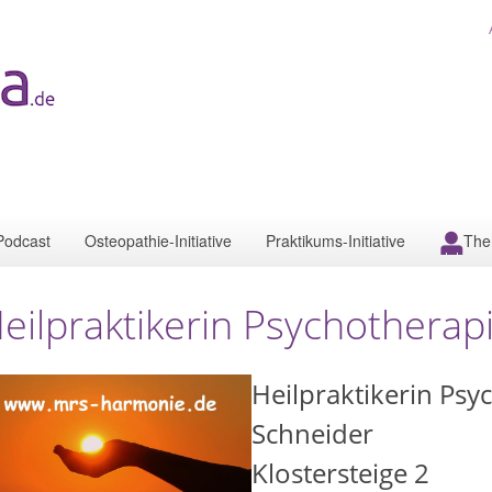
Podcast
Osteopathie-Initiative
Praktikums-Initiative
The
eilpraktikerin Psychothera
Heilpraktikerin Ps
Schneider
Klostersteige 2