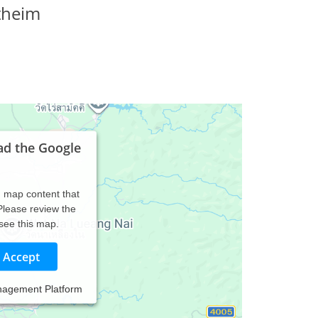
theim
ad the Google
d map content that
 Please review the
 see this map.
Accept
nagement Platform
r von 3 Kindern, verheiratet und staatlich