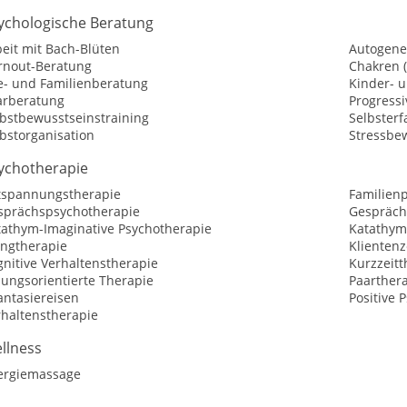
ychologische Beratung
eit mit Bach-Blüten
Autogene
rnout-Beratung
Chakren 
e- und Familienberatung
Kinder- 
arberatung
Progress
lbstbewusstseinstraining
Selbster
bstorganisation
Stressbe
ychotherapie
tspannungstherapie
Familien
sprächspsychotherapie
Gespräch
tathym-Imaginative Psychotherapie
Katathym
angtherapie
Klientenz
nitive Verhaltenstherapie
Kurzzeitt
sungsorientierte Therapie
Paarther
antasiereisen
Positive 
rhaltenstherapie
llness
ergiemassage