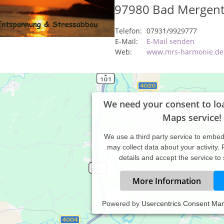
97980
Bad Mergen
Telefon:
07931/9929777
E-Mail:
E-Mail senden
Web:
www.mrs-harmonie.de
We need your consent to lo
Maps service!
We use a third party service to embe
may collect data about your activity.
details and accept the service to
More Information
Powered by
Usercentrics Consent Ma
freut mich sehr, dass Sie sich für mich interessieren. Ich bin Mutte
rkannte Heilpraktikerin Psychotherapie mit eigener Praxis.