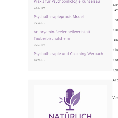
Praxis für Psychoonkologie Künzelsau
Aus
23,47 km
Ge
Psychotherapiepraxis Model
En
25,54 km
Ku
Antaryamin-Seelenheilwerkstatt
Tauberbischofsheim
Bu
25,63 km
Kl
Psychotherapie und Coaching Werbach
Ka
26,76 km
Kö
Ar
Ver