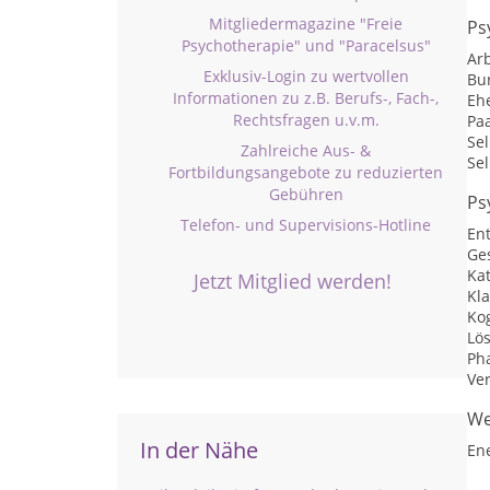
Mitgliedermagazine "Freie
Ps
Psychotherapie" und "Paracelsus"
Arb
Exklusiv-Login zu wertvollen
Bu
Informationen zu z.B. Berufs-, Fach-,
Eh
Rechtsfragen u.v.m.
Pa
Se
Zahlreiche Aus- &
Sel
Fortbildungsangebote zu reduzierten
Gebühren
Ps
Telefon- und Supervisions-Hotline
En
Ge
Ka
Jetzt Mitglied werden!
Kl
Kog
Lö
Ph
Ve
We
In der Nähe
En