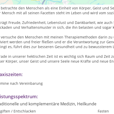
 betrachte den Menschen als eine Einheit von Körper, Geist und Se
r Mensch mit all seinen Facetten steht im Leben und wird vom soz
trägt Freude, Zufriedenheit, Lebenslust und Dankbarkeit, wie auch 
ockaden und Verhaltensmuster in sich, die ihn belasten und sogar
h versuche den Menschen mit meinen Therapiemethoden darin zu un
tiviert werden und freier fließen und er die Verantwortung zur G
lingt es, führt dies zur besseren Gesundheit und zu bewussterem 
ade in unserer hektischen Zeit ist es wichtig sich Raum und Zeit z
ser Körper, unser Geist und unsere Seele neue Kräfte und neue En
axiszeiten:
rmine nach Vereinbarung
istungsspektrum:
aditionelle und komplementäre Medizin, Heilkunde
giften / Entschlacken
Fasten