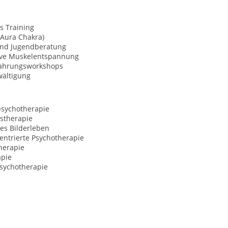
s Training
(Aura Chakra)
und Jugendberatung
ive Muskelentspannung
fahrungsworkshops
wältigung
psychotherapie
stherapie
es Bilderleben
entrierte Psychotherapie
herapie
apie
Psychotherapie