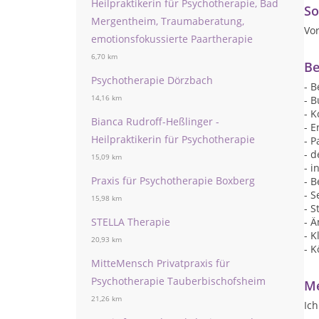
Heilpraktikerin für Psychotherapie, Bad
So
Mergentheim, Traumaberatung,
Vo
emotionsfokussierte Paartherapie
6,70 km
Be
Psychotherapie Dörzbach
- 
14,16 km
- 
- K
Bianca Rudroff-Heßlinger -
- 
Heilpraktikerin für Psychotherapie
- 
- 
15,09 km
- 
Praxis für Psychotherapie Boxberg
- 
- S
15,98 km
- 
STELLA Therapie
- 
- 
20,93 km
- 
MitteMensch Privatpraxis für
Psychotherapie Tauberbischofsheim
Me
21,26 km
Ich