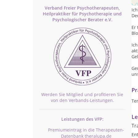
Verband Freier Psychotherapeuten,
Ich
Heilpraktiker für Psychotherapie und
De
Psychologischer Berater e.V.
Er 
Bl
Ic
ak
Ge
Ger
un
Pr
Werden Sie Mitglied und profitieren Sie
von den Verbands-Leistungen.
Te
Le
Leistungen des VFP:
Tr
Premiumeintrag in die Therapeuten-
Ent
Datenbank theralupa.de